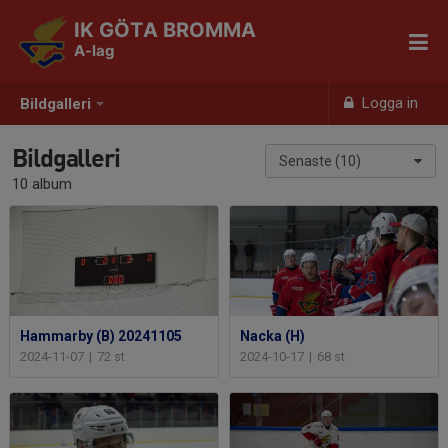
IK GÖTA BROMMA
A-lag
Logga in
Bildgalleri
Bildgalleri
Senaste (10)
10 album
Hammarby (B) 20241105
Nacka (H)
2024-11-07
|
72 st
2024-10-17
|
68 st