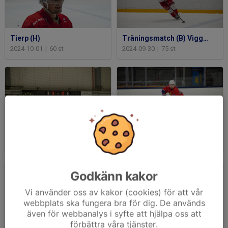
Tierp (H)
Träningsmatch (B) Viggbyholm/Waxholm
2024-10-01
|
60 st
2024-09-30
|
75 st
Flemingsberg (H) 20240218
Åkers/Strängnäs (H) 20240206
2024-02-18
|
65 st
2024-02-07
|
63 st
Godkänn kakor
Vi använder oss av kakor (cookies) för att vår
webbplats ska fungera bra för dig. De används
även för webbanalys i syfte att hjälpa oss att
förbättra våra tjänster.