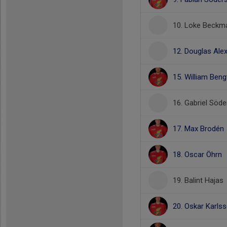
10. Loke Beckm
12. Douglas Ale
15. William Ben
16. Gabriel Söd
17. Max Brodén
18. Oscar Öhrn
19. Balint Hajas
20. Oskar Karls