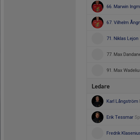
66. Marwin Ing
67. Vilhelm Ån
71. Niklas Lejon
77. Max Dandane
91. Max Wadeliu
Ledare
Karl Långström
Erik Tessmar
Sp
Fredrik Klaseni