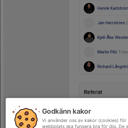
Henrik Karlströ
Jan Herrström
Kjell-Åke Weste
Martin Pilö
Trän
Richard Långst
Referat
Godkänn kakor
Vi använder oss av kakor (cookies) för 
webbplats ska fungera bra för dig. De