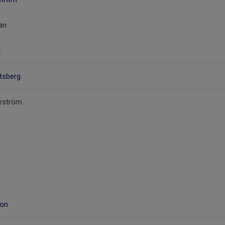
an
x
gtsberg
erström
son