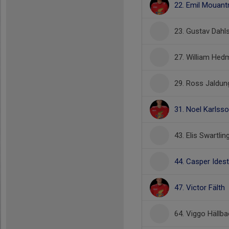
22. Emil Mouantr
23. Gustav Dahl
27. William Hed
29. Ross Jaldun
31. Noel Karlss
43. Elis Swartlin
44. Casper Ides
47. Victor Fälth
64. Viggo Hällba