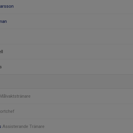
marsson
gman
ll
s
Målvaktstränare
ortchef
us
Assisterande Tränare