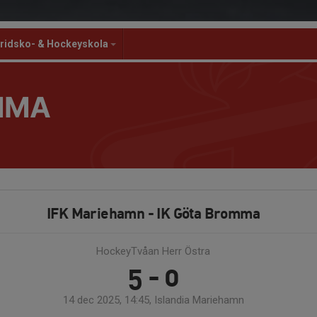
ridsko- & Hockeyskola
MMA
IFK Mariehamn - IK Göta Bromma
HockeyTvåan Herr Östra
5 - 0
14 dec 2025, 14:45, Islandia Mariehamn