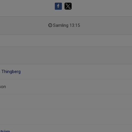
Samling 13:15
n Thingberg
son
ström