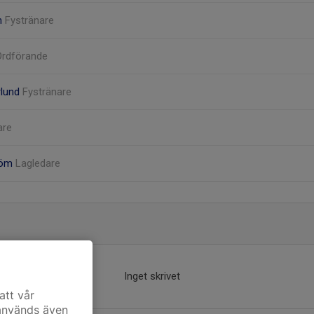
m
Fystränare
Ordförande
rlund
Fystränare
are
röm
Lagledare
Inget skrivet
att vår
 används även