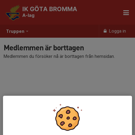
IK GÖTA BROMMA
A-lag
Logga in
Truppen
Medlemmen är borttagen
Medlemmen du försöker nå är borttagen från hemsidan.