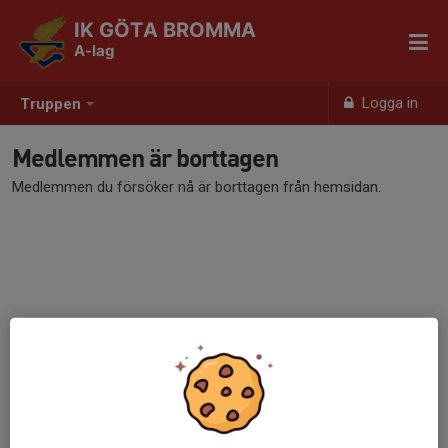
IK GÖTA BROMMA
A-lag
Logga in
Truppen
Medlemmen är borttagen
Medlemmen du försöker nå är borttagen från hemsidan.