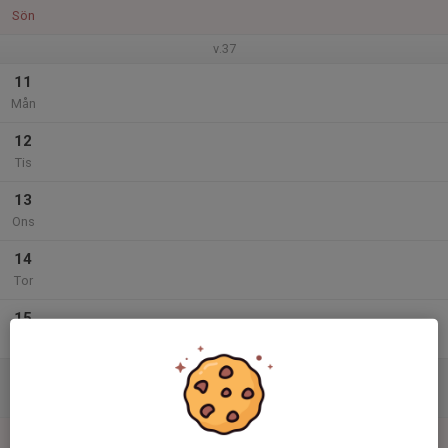
Sön
v.37
11
Mån
12
Tis
13
Ons
14
Tor
15
Fre
16
Lör
17