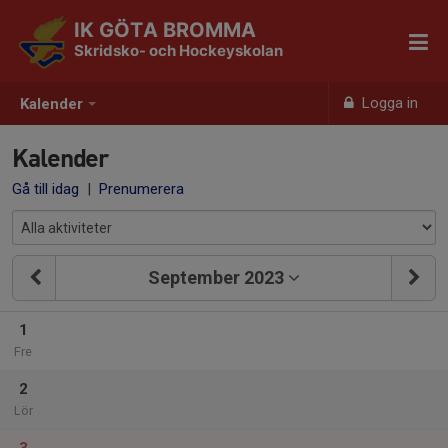
IK GÖTA BROMMA
Skridsko- och Hockeyskolan
Logga in
Kalender
Kalender
Gå till idag
|
Prenumerera
September 2023
1
Fre
2
Lör