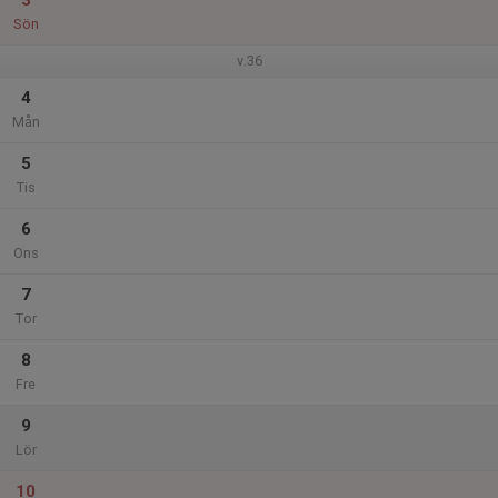
3
Sön
v.36
4
Mån
5
Tis
6
Ons
7
Tor
8
Fre
9
Lör
10