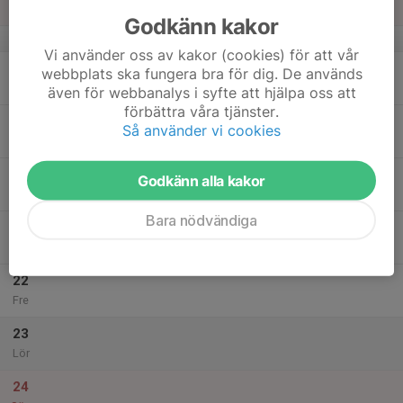
Sön
Godkänn kakor
v.38
Vi använder oss av kakor (cookies) för att vår
18
webbplats ska fungera bra för dig. De används
Mån
även för webbanalys i syfte att hjälpa oss att
förbättra våra tjänster.
19
Så använder vi cookies
Tis
20
Godkänn alla kakor
Ons
Bara nödvändiga
21
Tor
22
Fre
23
Lör
24