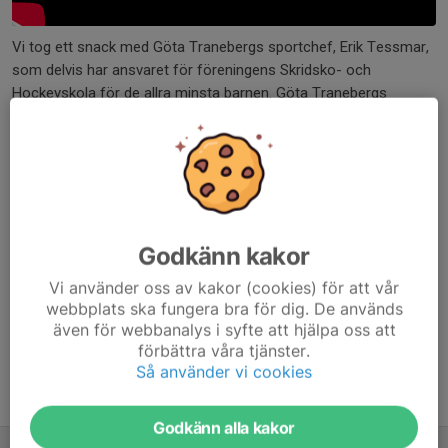
Vi tog ett snack med Göta Tranebergs sportchef, Erik Tessmar,
som delvis har ansvaret för föreningens Skridsko- och
Hockeyskola för de allra minsta barnen. Göta Tranebergs
Skridsko- och Hockeyskola bedrivs på Stora Mossen i Bromma.
Självklart har vi plats för fler barn och alla är välkomna att delta
oavsett om man kan åka skridskor eller inte! Vi är här för att lära
dig.
Godkänn kakor
Anmälan hittar du här!
Vi använder oss av kakor (cookies) för att vår
Dela nyhet
webbplats ska fungera bra för dig. De används
även för webbanalys i syfte att hjälpa oss att
förbättra våra tjänster.
Så använder vi cookies
Tidigare nyheter
Godkänn alla kakor