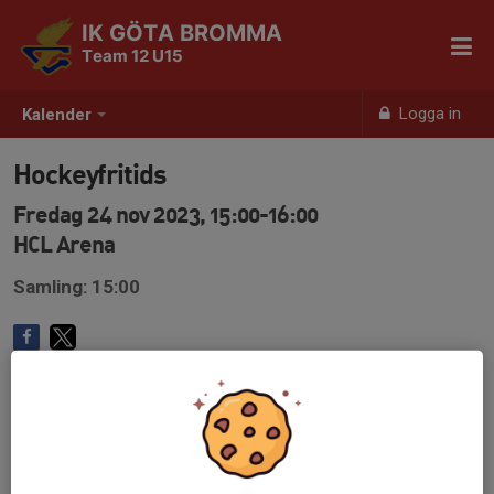
IK GÖTA BROMMA
Team 12 U15
Logga in
Kalender
Hockeyfritids
Fredag 24 nov 2023, 15:00-16:00
HCL Arena
Samling: 15:00