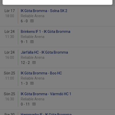
6
-
3
Lör 17
IK Göta Bromma - Solna SK 2
18:00
Reliable Arena
6
-
0
Lör 24
Brinkens IF 1 - IK Göta Bromma
11:30
Reliable Arena
9
-
1
Lör 24
Järfälla HC - IK Göta Bromma
16:00
Reliable Arena
12
-
2
Sön 25
IK Göta Bromma - Boo HC
11:00
Reliable Arena
1
-
3
Sön 25
IK Göta Bromma - Värmdö HC 1
16:30
Reliable Arena
0
-
11
Fre 30
Hammarby IF - IK Göta Bromma