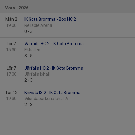
Mars - 2026
Mån 2
IK Göta Bromma - Boo HC 2
19:00
Reliable Arena
0
-
3
Lör 7
Värmdö HC 2 - IK Göta Bromma
15:30
Ekhallen
3
-
5
Lör 7
Järfälla HC 2 - IK Göta Bromma
17:30
Järfälla Ishall
2
-
3
Tor 12
Knivsta IS 2 - IK Göta Bromma
19:30
Vilundaparkens Ishall A
2
-
3