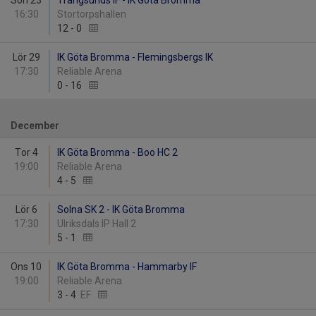
Sön 23
Trångsunds IF - IK Göta Bromma
16:30
Stortorpshallen
12
-
0
Lör 29
IK Göta Bromma - Flemingsbergs IK
17:30
Reliable Arena
0
-
16
December
Tor 4
IK Göta Bromma - Boo HC 2
19:00
Reliable Arena
4
-
5
Lör 6
Solna SK 2 - IK Göta Bromma
17:30
Ulriksdals IP Hall 2
5
-
1
Ons 10
IK Göta Bromma - Hammarby IF
19:00
Reliable Arena
3
-
4
EF