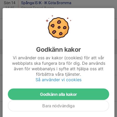
Sön 14
Spånga IS IK - IK Göta Bromma
14:45
Stricct Travel Arena
1
-
4
Ons 17
IK Göta Bromma - Värmdö HC 2
19:00
Reliable Arena
1
-
5
Godkänn kakor
Januari - 2026
Vi använder oss av kakor (cookies) för att vår
Tor 8
IK Göta Bromma - Järna SK
webbplats ska fungera bra för dig. De används
19:00
Reliable Arena
även för webbanalys i syfte att hjälpa oss att
3
-
5
förbättra våra tjänster.
Så använder vi cookies
Sön 11
Knivsta IS 2 - IK Göta Bromma
13:15
Centrum för Idrott & Kultur, Parkvägen 31A i
Knivsta
Godkänn alla kakor
4
-
1
Bara nödvändiga
Tis 13
Boo HC 2 - IK Göta Bromma
20:00
Björknäs Ishall