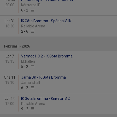
20:00
Kärrtorps IP
6
-
2
Lör 31
IK Göta Bromma - Spånga IS IK
16:30
Reliable Arena
2
-
6
Februari - 2026
Lör 7
Värmdö HC 2 - IK Göta Bromma
13:15
Ekhallen
5
-
2
Ons 11
Järna SK - IK Göta Bromma
19:10
Järna Ishall
6
-
2
Lör 14
IK Göta Bromma - Knivsta IS 2
12:00
Reliable Arena
9
-
2