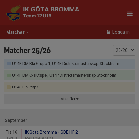
IK GÖTA BROMMA
Team 12 U15
Logga in
Matcher
Matcher 25/26
U14P DM Blå Grupp 1, U14P Distriktsmästerskap Stockholm
U14P DM C-slutspel, U14P Distriktsmästerskap Stockholm
U14P E slutspel
Visa
fler
September
Tis 16
IK Göta Bromma - SDE HF 2
19:00
Reliable Arena