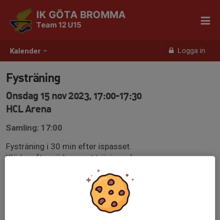
IK GÖTA BROMMA
Team 12 U15
Logga in
Kalender
Fysträning
Onsdag 15 nov 2023, 17:00-17:30
HCL Arena
Samling: 17:00
Fysträning i 30 min efter ispasset.
Kläder efter väder samt träningsskor.