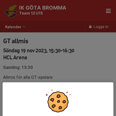
IK GÖTA BROMMA
Team 12 U15
Logga in
Kalender
GT allmis
Söndag 19 nov 2023, 15:30-16:30
HCL Arena
Samling: 15:30
Allmis för alla GT-spelare