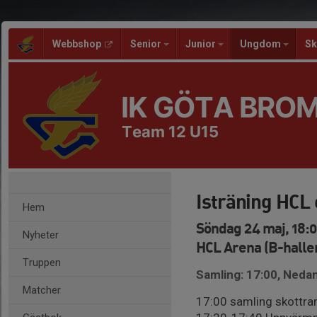
Webbshop
Senior
Junior
Ungdom
Sk
IK GÖTA BRO
Team 12 U15
Isträning HCL 
Hem
Söndag 24 maj, 18:
Nyheter
HCL Arena (B-hallen
Truppen
Samling: 17:00, Neda
Matcher
17:00 samling skottram