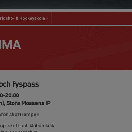
ridsko- & Hockeyskola
MMA
och fyspass
00-20:00
), Stora Mossens IP
nför skottrampen
p, skott och klubbteknik