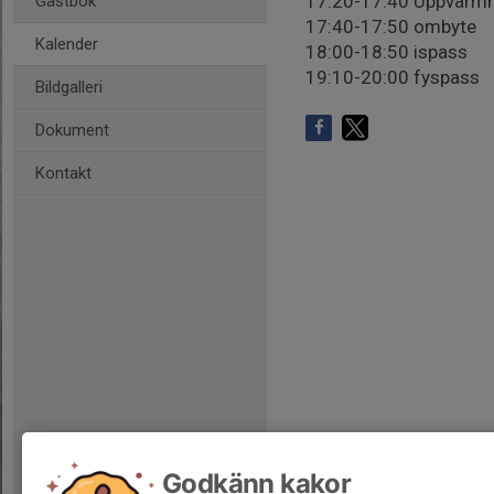
17:20-17:40 Uppvärmni
Gästbok
17:40-17:50 ombyte
Kalender
18:00-18:50 ispass
19:10-20:00 fyspass
Bildgalleri
Dokument
Kontakt
Godkänn kakor