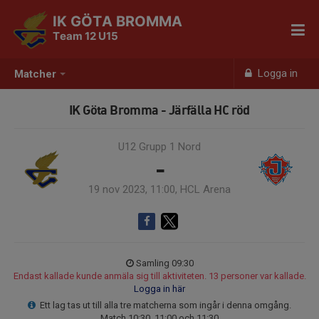
IK GÖTA BROMMA
Team 12 U15
Logga in
Matcher
IK Göta Bromma - Järfälla HC röd
U12 Grupp 1 Nord
-
19 nov 2023, 11:00, HCL Arena
Samling 09:30
Endast kallade kunde anmäla sig till aktiviteten. 13 personer var kallade.
Logga in här
Ett lag tas ut till alla tre matcherna som ingår i denna omgång.
Match 10:30, 11:00 och 11:30