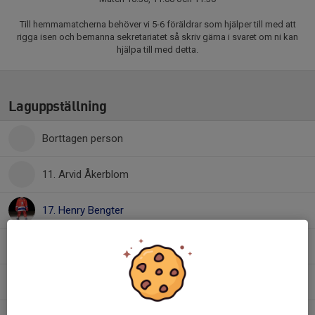
Till hemmamatcherna behöver vi 5-6 föräldrar som hjälper till med att
rigga isen och bemanna sekretariatet så skriv gärna i svaret om ni kan
hjälpa till med detta.
Laguppställning
Borttagen person
11. Arvid Åkerblom
17. Henry Bengter
30. Kasper Johansson
4. Leonard Limell Luotsinen