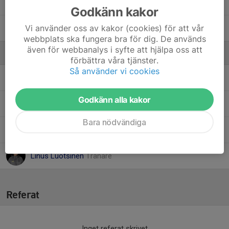
9. Simon Lindvall
Godkänn kakor
Vi använder oss av kakor (cookies) för att vår
19. Svante Behrnsten
webbplats ska fungera bra för dig. De används
även för webbanalys i syfte att hjälpa oss att
Ledare
förbättra våra tjänster.
Så använder vi cookies
Borttagen person
Kassör
Godkänn alla kakor
Elisabeth Lindvall
Lagledare
Bara nödvändiga
Klas Johansson
Tränare (Målvaktsansvarig)
Linus Luotsinen
Tränare
Referat
Inget referat skrivet