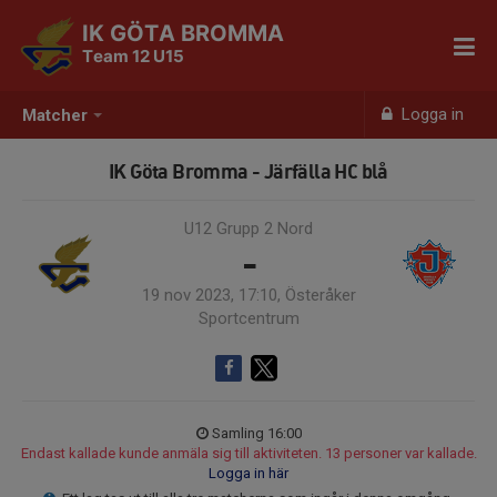
IK GÖTA BROMMA
Team 12 U15
Logga in
Matcher
IK Göta Bromma - Järfälla HC blå
U12 Grupp 2 Nord
-
19 nov 2023, 17:10, Österåker
Sportcentrum
Samling 16:00
Endast kallade kunde anmäla sig till aktiviteten. 13 personer var kallade.
Logga in här