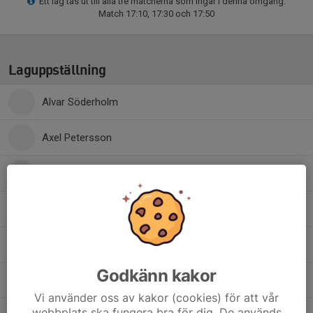
Ett lag tas ut till alla tre matcherna som ingår i denna omgång.
Match 17:10, 17:30 och 17:50
Laguppställning
Alvar Söderholm
Axel Petersson
Elvis Fagerlund
31. Gustav Sonesson
13. Hugo Granhed
Godkänn kakor
18. Maximilian Bilands
Vi använder oss av kakor (cookies) för att vår
webbplats ska fungera bra för dig. De används