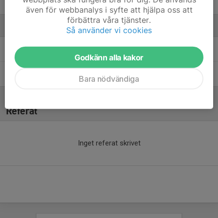
3. Viktor Gustafsson
även för webbanalys i syfte att hjälpa oss att
förbättra våra tjänster.
Ledare
Så använder vi cookies
Fredrik Fagerlund
Tränare
Godkänn alla kakor
Mikael Granhed
Tränare
Bara nödvändiga
Referat
Inget referat skrivet