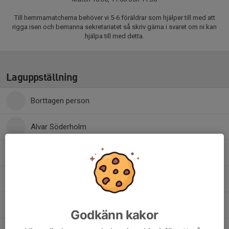
Till hemmamatcherna behöver vi 5-6 föräldrar som hjälper till med att
rigga isen och bemanna sekretariatet så skriv gärna i svaret om ni kan
hjälpa till med detta.
Laguppställning
Borttagen person
Alvar Söderholm
11. Arvid Åkerblom
Elvis Fagerlund
30. Kasper Johansson
Godkänn kakor