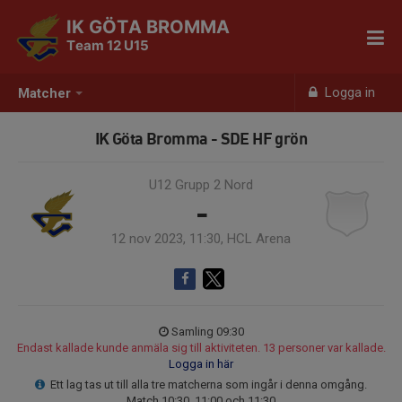
IK GÖTA BROMMA
Team 12 U15
Logga in
Matcher
IK Göta Bromma - SDE HF grön
U12 Grupp 2 Nord
-
12 nov 2023, 11:30, HCL Arena
Samling 09:30
Endast kallade kunde anmäla sig till aktiviteten. 13 personer var kallade.
Logga in här
Ett lag tas ut till alla tre matcherna som ingår i denna omgång.
Match 10:30, 11:00 och 11:30