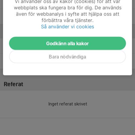
Vi använder oss av kakor (cookies) för att vår
18. Maximilian Bilands
webbplats ska fungera bra för dig. De används
även för webbanalys i syfte att hjälpa oss att
3. Viktor Gustafsson
förbättra våra tjänster.
Så använder vi cookies
Ledare
Godkänn alla kakor
Klas Johansson
Tränare (Målvaktsansvarig)
Bara nödvändiga
Sandra Söderholm
Lagledare
Referat
Inget referat skrivet