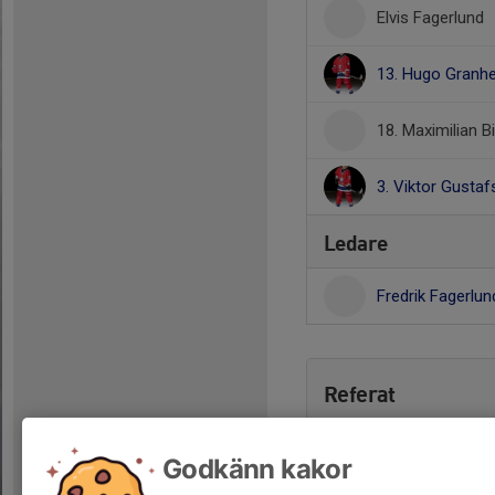
Elvis Fagerlund
13. Hugo Granh
18. Maximilian B
3. Viktor Gusta
Ledare
Fredrik Fagerlu
Referat
Godkänn kakor