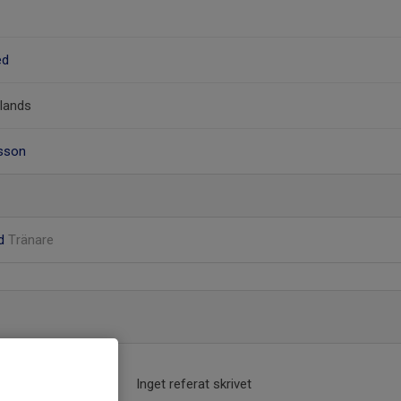
ed
ilands
fsson
nd
Tränare
Inget referat skrivet