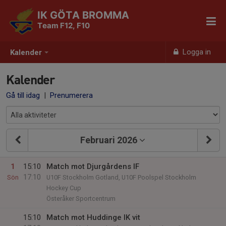
IK GÖTA BROMMA
Team F12, F10
Logga in
Kalender
Kalender
Gå till idag
|
Prenumerera
Februari 2026
1
15:10
Match mot Djurgårdens IF
17:10
Sön
U10F Stockholm Gotland, U10F Poolspel Stockholm
Hockey Cup
Österåker Sportcentrum
15:10
Match mot Huddinge IK vit