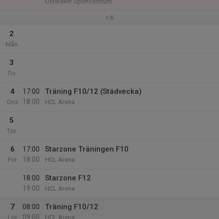
Österåker Sportcentrum
v.6
2
Mån
3
Tis
4
17:00
Träning F10/12 (Städvecka)
18:00
Ons
HCL Arena
5
Tor
6
17:00
Starzone Träningen F10
18:00
Fre
HCL Arena
18:00
Starzone F12
19:00
HCL Arena
7
08:00
Träning F10/12
09:00
Lör
HCL Arena