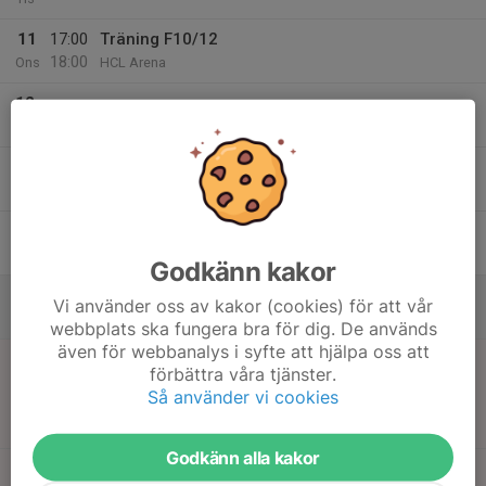
11
17:00
Träning F10/12
18:00
Ons
HCL Arena
12
Tor
13
16:00
Starzone Träningen F10
17:00
Fre
HCL Arena
17:00
Starzone F12
18:00
HCL Arena
Godkänn kakor
14
12:00
Pizza och Sverige-Slovakien
Vi använder oss av kakor (cookies) för att vår
15:00
Lör
HCL Arena samlingsal
webbplats ska fungera bra för dig. De används
även för webbanalys i syfte att hjälpa oss att
15
10:00
Match mot Hammarby IF
förbättra våra tjänster.
12:00
Sön
U10F Stockholm Gotland, U10F Poolspel Stockholm
Så använder vi cookies
Hockey Cup
Björkängshallen
Godkänn alla kakor
10:25
Match mot MB Hockey