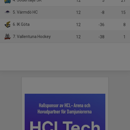
4. Södertälje SK
12
5
21
5. Värmdö HC
12
-8
15
6. IK Göta
12
-36
8
7. Vallentuna Hockey
12
-38
1