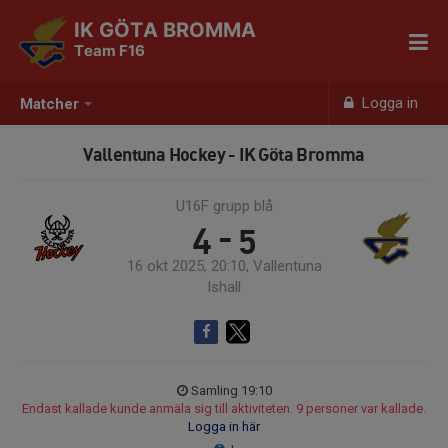
IK GÖTA BROMMA
Team F16
Logga in
Matcher
Vallentuna Hockey - IK Göta Bromma
U16F grupp blå
4 - 5
16 okt 2025, 20:10, Vallentuna
Ishall
Samling 19:10
Endast kallade kunde anmäla sig till aktiviteten. 9 personer var kallade.
Logga in här