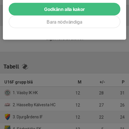
Godkänn alla kakor
Referat
Bara nödvändiga
Inget referat skrivet
Tabell
U16F grupp blå
M
+/-
P
1. Väsby IK HK
12
28
31
2. Hässelby Kälvesta HC
12
27
26
3. Djurgårdens IF
12
22
24