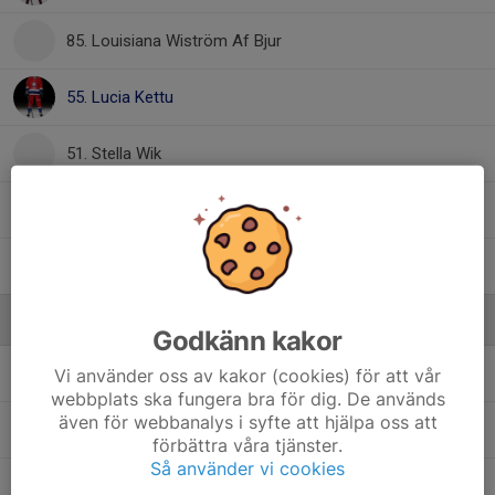
85. Louisiana Wiström Af Bjur
55. Lucia Kettu
51. Stella Wik
79. Thea Lidemark
25. Tuvalie Salomon
Ledare
Godkänn kakor
Elin Faren
Lagledare
Vi använder oss av kakor (cookies) för att vår
webbplats ska fungera bra för dig. De används
även för webbanalys i syfte att hjälpa oss att
Ester Norling
assistent
förbättra våra tjänster.
Så använder vi cookies
Robert Salomon
Huvudtränare