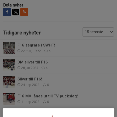
Dela nyhet
Tidigare nyheter
F16 segrare i SWHT!
22 mar, 19:52
6
DM silver till F16
28 jan 2024
4
Silver till F16!
24 sep 2023
0
F16 MV lånas ut till TV puckslag!
11 sep 2023
0
PR event i Rålambshovsparken