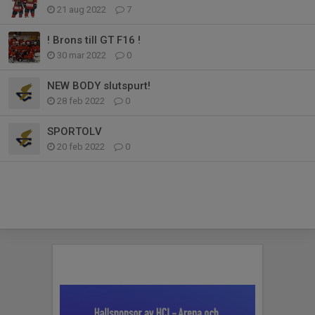
21 aug 2022
7
! Brons till GT F16 !
30 mar 2022
0
NEW BODY slutspurt!
28 feb 2022
0
SPORTOLV
20 feb 2022
0