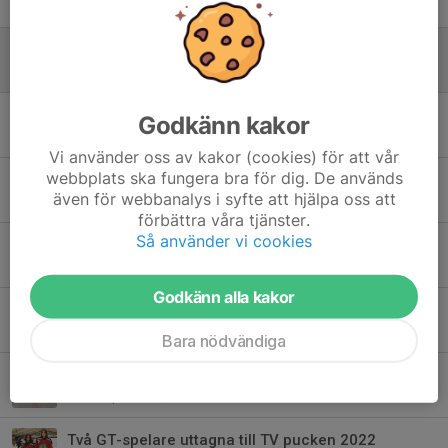
21 jun 2023
0
GT ALLMIS under PÅSKEN
1 apr 2023
0
BRONS till F16 i Stockholm Women Tournament CUP
Godkänn kakor
27 mar 2023
4
Vi använder oss av kakor (cookies) för att vår
webbplats ska fungera bra för dig. De används
Före detta GT spelare landslagsuttagen
även för webbanalys i syfte att hjälpa oss att
18 dec 2022
2
förbättra våra tjänster.
Så använder vi cookies
Säsongens lag & spelarbilder
14 nov 2022
0
Godkänn alla kakor
PR event hos Rålambshovs parklek
1 nov 2022
3
Bara nödvändiga
Träningsmatch i Mossen U13- F16
14 sep 2022
0
Två GT-spelare uttagna till TV pucken 2022