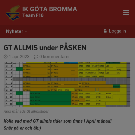
IK GÖTA BROMMA
Team F16
Logga in
Nyheter
GT ALLMIS under PÅSKEN
1 apr 2023
0 kommentarer
April månads Gt allmistider
Kolla vad med GT allmis tider som finns i April månad!
Snör på er och åk:)