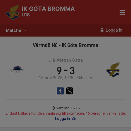
IK GÖTA BROMMA
U18
Logga in
Matcher
Värmdö HC - IK Göta Bromma
J18 Allettan Östra
9 - 3
16 nov 2025, 17:30, Ekhallen
Samling 16:15
Endast kallade kunde anmäla sig till aktiviteten. 16 personer var kallade.
Logga in här