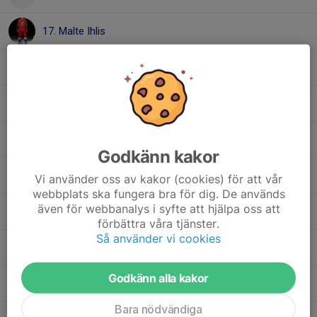
17. Malte Ihlis
45. Max Balk
90. Max Olsson
72. Melvin Lindgren
Godkänn kakor
18. Oliwer Ekström
Vi använder oss av kakor (cookies) för att vår
webbplats ska fungera bra för dig. De används
även för webbanalys i syfte att hjälpa oss att
12. Oscar Beyer
förbättra våra tjänster.
Så använder vi cookies
16. Oscar Hamilton
Godkänn alla kakor
92. Robin Brattberger
Bara nödvändiga