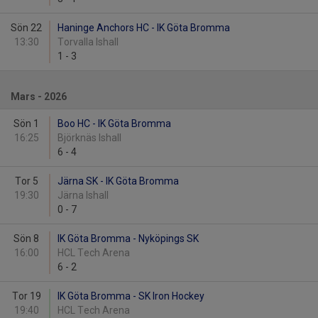
Sön 22
Haninge Anchors HC - IK Göta Bromma
13:30
Torvalla Ishall
1
-
3
Mars - 2026
Sön 1
Boo HC - IK Göta Bromma
16:25
Björknäs Ishall
6
-
4
Tor 5
Järna SK - IK Göta Bromma
19:30
Järna Ishall
0
-
7
Sön 8
IK Göta Bromma - Nyköpings SK
16:00
HCL Tech Arena
6
-
2
Tor 19
IK Göta Bromma - SK Iron Hockey
19:40
HCL Tech Arena