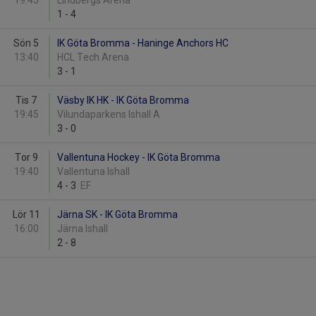
19:45
Lindbergs Arena
1
-
4
Sön 5
IK Göta Bromma - Haninge Anchors HC
13:40
HCL Tech Arena
3
-
1
Tis 7
Väsby IK HK - IK Göta Bromma
19:45
Vilundaparkens Ishall A
3
-
0
Tor 9
Vallentuna Hockey - IK Göta Bromma
19:40
Vallentuna Ishall
4
-
3
EF
Lör 11
Järna SK - IK Göta Bromma
16:00
Järna Ishall
2
-
8