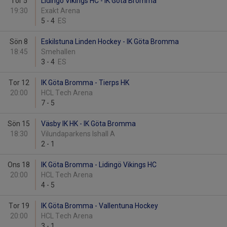
Tor 5
Lidingö Vikings HC - IK Göta Bromma
19:30
Exakt Arena
5
-
4
ES
Sön 8
Eskilstuna Linden Hockey - IK Göta Bromma
18:45
Smehallen
3
-
4
ES
Tor 12
IK Göta Bromma - Tierps HK
20:00
HCL Tech Arena
7
-
5
Sön 15
Väsby IK HK - IK Göta Bromma
18:30
Vilundaparkens Ishall A
2
-
1
Ons 18
IK Göta Bromma - Lidingö Vikings HC
20:00
HCL Tech Arena
4
-
5
Tor 19
IK Göta Bromma - Vallentuna Hockey
20:00
HCL Tech Arena
3
-
1