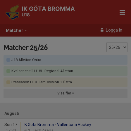
IK GÖTA BROMMA
U18
Logga in
Matcher
Matcher 25/26
J18 Allettan Östra
Kvalserien till U18H Regional Allettan
Preseason U18 Herr Division 1 Östra
Visa
fler
Augusti
Sön 17
IK Göta Bromma - Vallentuna Hockey
17:30
HCL Tech Arena