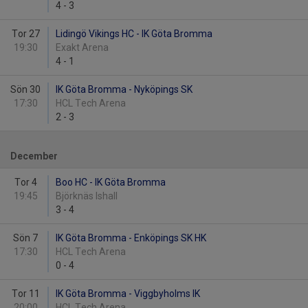
4
-
3
Tor 27
Lidingö Vikings HC - IK Göta Bromma
19:30
Exakt Arena
4
-
1
Sön 30
IK Göta Bromma - Nyköpings SK
17:30
HCL Tech Arena
2
-
3
December
Tor 4
Boo HC - IK Göta Bromma
19:45
Björknäs Ishall
3
-
4
Sön 7
IK Göta Bromma - Enköpings SK HK
17:30
HCL Tech Arena
0
-
4
Tor 11
IK Göta Bromma - Viggbyholms IK
20:00
HCL Tech Arena