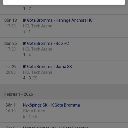
19:40
Vallentuna Ishall
1
-
2
Sön 18
IK Göta Bromma - Haninge Anchors HC
17:30
HCL Tech Arena
7
-
1
Sön 25
IK Göta Bromma - Boo HC
17:30
HCL Tech Arena
1
-
4
Tor 29
IK Göta Bromma - Järna SK
20:00
HCL Tech Arena
4
-
3
ES
Februari - 2026
Sön 1
Nyköpings SK - IK Göta Bromma
16:10
Stora Hallen
5
-
4
ES