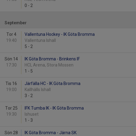
0
-
2
September
Tor 4
Vallentuna Hockey - IK Göta Bromma
19:40
Vallentuna Ishall
5
-
2
Sön 14
IK Göta Bromma - Brinkens IF
17:30
HCL Arena, Stora Mossen
1
-
5
Tis 16
Järfälla HC - IK Göta Bromma
19:00
Kallhälls Ishall
3
-
2
Tor 25
IFK Tumba IK - IK Göta Bromma
19:30
Ishuset
1
-
3
Sön 28
IK Göta Bromma - Järna SK