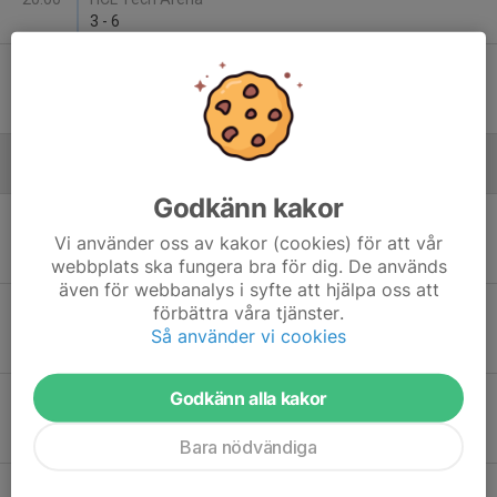
3
-
6
Sön 14
Vallentuna Hockey - IK Göta Bromma
16:00
Vallentuna Ishall
3
-
4
ES
Januari - 2026
Godkänn kakor
Sön 4
IK Göta Bromma - Eskilstuna Linden Hockey
17:30
HCL Tech Arena
Vi använder oss av kakor (cookies) för att vår
3
-
6
webbplats ska fungera bra för dig. De används
även för webbanalys i syfte att hjälpa oss att
Tor 8
Tierps HK - IK Göta Bromma
förbättra våra tjänster.
19:50
Vegahallen
Så använder vi cookies
3
-
2
Godkänn alla kakor
Sön 11
IK Göta Bromma - Väsby IK HK
17:30
HCL Tech Arena
5
-
0
Bara nödvändiga
Tor 15
Vallentuna Hockey - IK Göta Bromma