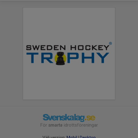
För
smarta
idrottsföreningar
Välj version:
Mobil
|
Desktop