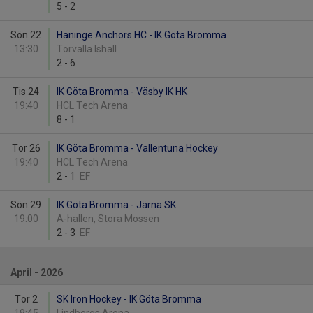
5
-
2
Sön 22
Haninge Anchors HC - IK Göta Bromma
13:30
Torvalla Ishall
2
-
6
Tis 24
IK Göta Bromma - Väsby IK HK
19:40
HCL Tech Arena
8
-
1
Tor 26
IK Göta Bromma - Vallentuna Hockey
19:40
HCL Tech Arena
2
-
1
EF
Sön 29
IK Göta Bromma - Järna SK
19:00
A-hallen, Stora Mossen
2
-
3
EF
April - 2026
Tor 2
SK Iron Hockey - IK Göta Bromma