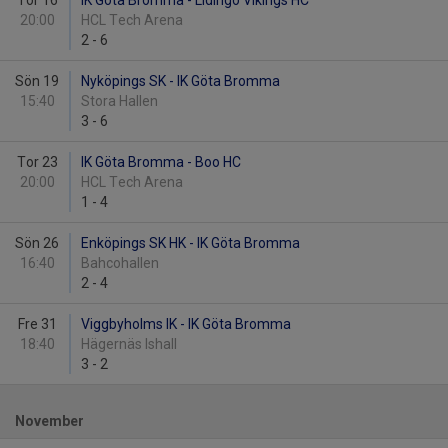
Tor 16
IK Göta Bromma - Lidingö Vikings HC
20:00
HCL Tech Arena
2
-
6
Sön 19
Nyköpings SK - IK Göta Bromma
15:40
Stora Hallen
3
-
6
Tor 23
IK Göta Bromma - Boo HC
20:00
HCL Tech Arena
1
-
4
Sön 26
Enköpings SK HK - IK Göta Bromma
16:40
Bahcohallen
2
-
4
Fre 31
Viggbyholms IK - IK Göta Bromma
18:40
Hägernäs Ishall
3
-
2
November