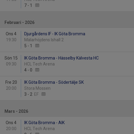
7
-
1
Februari - 2026
Ons 4
Djurgårdens IF - IK Göta Bromma
19:30
Mälarhöjdens Ishall 2
5
-
1
Sön 15
IK Göta Bromma - Hässelby Kälvesta HC
09:30
HCL Tech Arena
4
-
0
Fre 20
IK Göta Bromma - Södertälje SK
20:00
Stora Mossen
3
-
2
EF
Mars - 2026
Ons 4
IK Göta Bromma - AIK
20:00
HCL Tech Arena