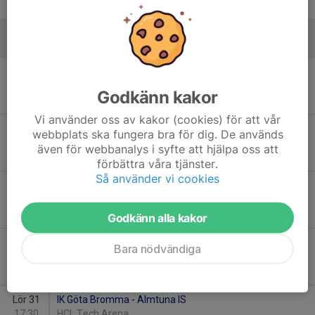
3
-
0
Januari - 2026
Lör 10
Hässelby Kälvesta HC - IK Göta Bromma
15:30
Reliable Arena
Godkänn kakor
3
-
0
Vi använder oss av kakor (cookies) för att vår
Tis 13
Södertälje SK - IK Göta Bromma
webbplats ska fungera bra för dig. De används
20:00
Månsbrorinken
även för webbanalys i syfte att hjälpa oss att
3
-
6
förbättra våra tjänster.
Så använder vi cookies
Fre 23
IK Göta Bromma - Väsby IK HK
20:00
HCL Tech Arena
3
-
2
Godkänn alla kakor
Lör 24
AIK - IK Göta Bromma
Bara nödvändiga
12:00
Ulriksdals IP Hall 3
9
-
1
Lör 31
IK Göta Bromma - Almtuna IS
17:30
HCL Tech Arena