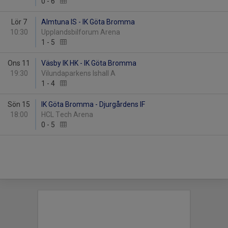
0
-
6
Lör 7
Almtuna IS - IK Göta Bromma
10:30
Upplandsbilforum Arena
1
-
5
Ons 11
Väsby IK HK - IK Göta Bromma
19:30
Vilundaparkens Ishall A
1
-
4
Sön 15
IK Göta Bromma - Djurgårdens IF
18:00
HCL Tech Arena
0
-
5