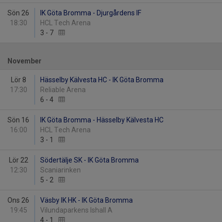
Sön 26
IK Göta Bromma - Djurgårdens IF
18:30
HCL Tech Arena
3
-
7
November
Lör 8
Hässelby Kälvesta HC - IK Göta Bromma
17:30
Reliable Arena
6
-
4
Sön 16
IK Göta Bromma - Hässelby Kälvesta HC
16:00
HCL Tech Arena
3
-
1
Lör 22
Södertälje SK - IK Göta Bromma
12:30
Scaniarinken
5
-
2
Ons 26
Väsby IK HK - IK Göta Bromma
19:45
Vilundaparkens Ishall A
4
-
1