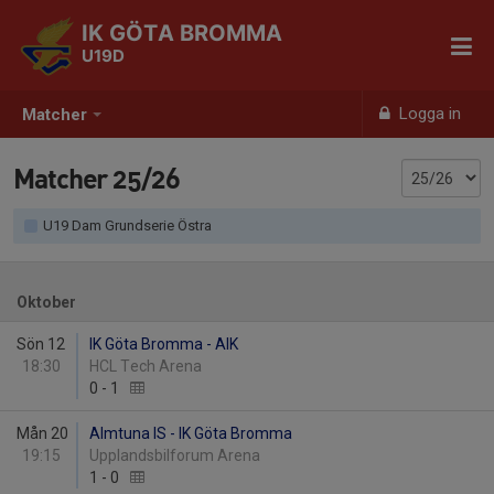
IK GÖTA BROMMA
U19D
Logga in
Matcher
Matcher 25/26
U19 Dam Grundserie Östra
Oktober
Sön 12
IK Göta Bromma - AIK
18:30
HCL Tech Arena
0
-
1
Mån 20
Almtuna IS - IK Göta Bromma
19:15
Upplandsbilforum Arena
1
-
0