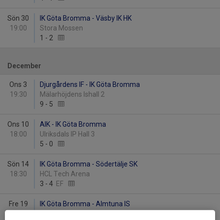
Sön 30
IK Göta Bromma - Väsby IK HK
19:00
Stora Mossen
1
-
2
December
Ons 3
Djurgårdens IF - IK Göta Bromma
19:30
Mälarhöjdens Ishall 2
9
-
5
Ons 10
AIK - IK Göta Bromma
18:00
Ulriksdals IP Hall 3
5
-
0
Sön 14
IK Göta Bromma - Södertälje SK
18:30
HCL Tech Arena
3
-
4
EF
Fre 19
IK Göta Bromma - Almtuna IS
20:00
HCL Tech Arena