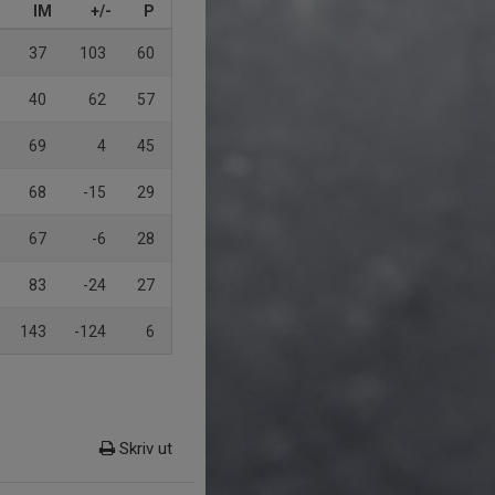
IM
+/-
P
37
103
60
40
62
57
69
4
45
68
-15
29
67
-6
28
83
-24
27
143
-124
6
Skriv ut