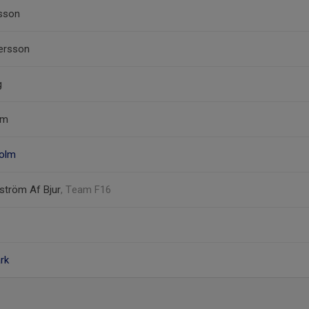
tsson
tersson
g
lm
holm
iström Af Bjur
, Team F16
rk