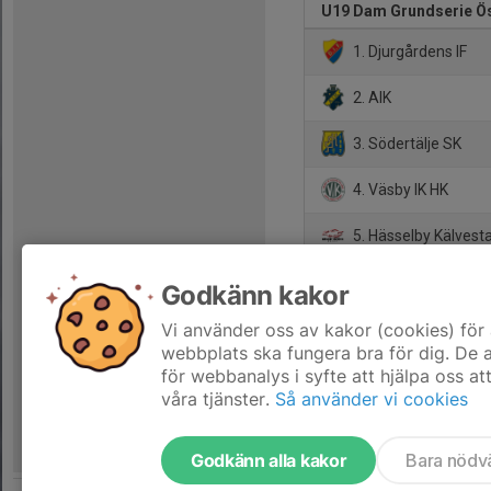
U19 Dam Grundserie Ö
1. Djurgårdens IF
2. AIK
3. Södertälje SK
4. Väsby IK HK
5. Hässelby Kälvest
6. IK Göta
Godkänn kakor
7. Almtuna IS
Vi använder oss av kakor (cookies) för 
webbplats ska fungera bra för dig. De
för webbanalys i syfte att hjälpa oss at
våra tjänster.
Så använder vi cookies
Godkänn alla kakor
Bara nödv