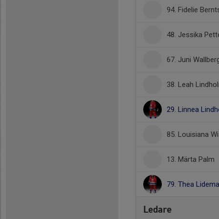
94. Fidelie Bern
48. Jessika Pet
67. Juni Wallber
38. Leah Lindho
29. Linnea Lind
85. Louisiana W
13. Märta Palm
79. Thea Lidema
Ledare