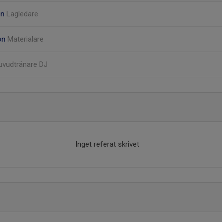
on
Lagledare
son
Materialare
uvudtränare DJ
Inget referat skrivet