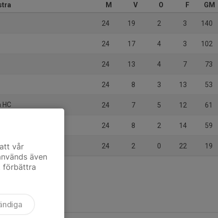
stra
M
V
O
F
GM
24
19
2
3
140
24
17
4
3
102
24
13
4
7
73
24
8
3
13
53
a HC
24
7
5
12
61
24
8
2
14
59
att vår
24
2
0
22
19
 används även
t förbättra
ändiga