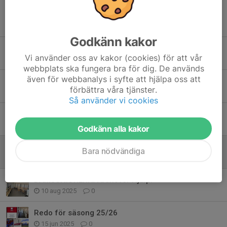
Tidigare nyheter
Godkänn kakor
Glad Midsommarhelg till er alla!
Vi använder oss av kakor (cookies) för att vår
18 jun, 20:12
0
webbplats ska fungera bra för dig. De används
även för webbanalys i syfte att hjälpa oss att
DJ Säsong 26/27 🔥
förbättra våra tjänster.
29 maj, 13:04
4
Så använder vi cookies
PROVA-PÅ-HOCKEY- TJEJER!
3 jan, 12:28
0
Godkänn alla kakor
GT Allmis på Höstlovet
Bara nödvändiga
23 okt 2025
0
DAMJUNIORERNA behöver Hjälp!
10 aug 2025
0
Redo för säsong 25/26
15 jun 2025
0