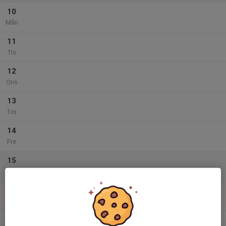
10
Mån
11
Tis
12
Ons
13
Tor
14
Fre
15
Lör
16
Sön
v.34