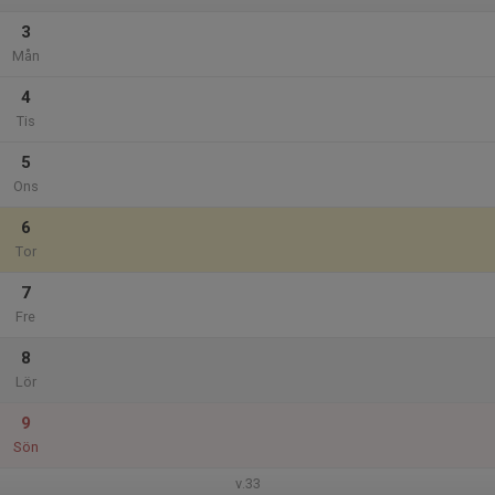
3
Mån
4
Tis
5
Ons
6
Tor
7
Fre
8
Lör
9
Sön
v.33