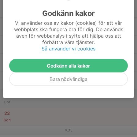
17
Godkänn kakor
Mån
Vi använder oss av kakor (cookies) för att vår
18
webbplats ska fungera bra för dig. De används
Tis
även för webbanalys i syfte att hjälpa oss att
19
förbättra våra tjänster.
Så använder vi cookies
Ons
20
Godkänn alla kakor
Tor
21
Bara nödvändiga
Fre
22
Lör
23
Sön
v.35