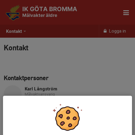
IK GÖTA BROMMA
Målvakter äldre
Logga in
Kontakt
Kontakt
Kontaktpersoner
Karl Långström
Målvaktsansvarig
Mobil visas bara för inloggade
E-post visas bara för inloggade