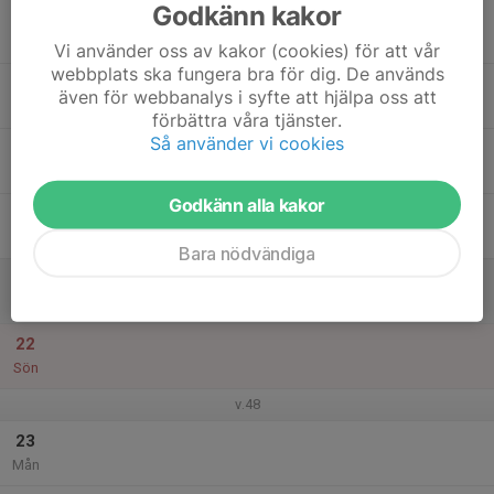
Godkänn kakor
17
Tis
Vi använder oss av kakor (cookies) för att vår
webbplats ska fungera bra för dig. De används
18
även för webbanalys i syfte att hjälpa oss att
Ons
förbättra våra tjänster.
Så använder vi cookies
19
Tor
Godkänn alla kakor
20
Fre
Bara nödvändiga
21
Lör
22
Sön
v.48
23
Mån