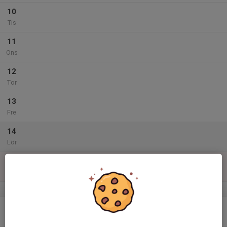
10
Tis
11
Ons
12
Tor
13
Fre
14
Lör
15
Sön
v.47
16
Mån