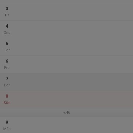
3
Tis
4
Ons
5
Tor
6
Fre
7
Lör
8
Sön
v.46
9
Mån