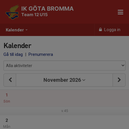
IK GÖTA BROMMA
Team 12 U15
Logga in
Kalender
Kalender
Gå till idag
|
Prenumerera
November 2026
1
Sön
v.45
2
Mån