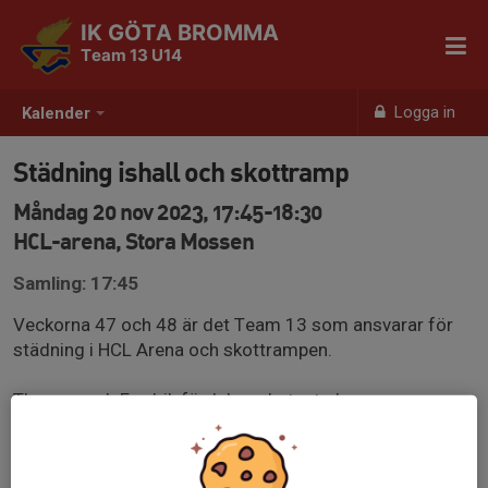
IK GÖTA BROMMA
Team 13 U14
Logga in
Kalender
Städning ishall och skottramp
Måndag 20 nov 2023, 17:45-18:30
HCL-arena, Stora Mossen
Samling: 17:45
Veckorna 47 och 48 är det Team 13 som ansvarar för
städning i HCL Arena och skottrampen.
Thomas och Fredrik fördelar arbetsstyrkan.
Instruktioner står på sliprumsväggen, städmaterial finns
i städskåpet till vänster om ingång till förrådet kod
6837.