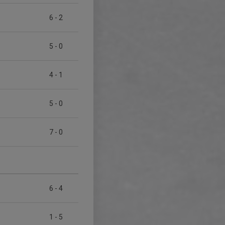
6
-
2
5
-
0
4
-
1
5
-
0
7
-
0
6
-
4
1
-
5