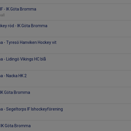
IF - IK Göta Bromma
hall
ckey röd - IK Göta Bromma
l
a - Tyresö Hanviken Hockey vit
 - Lidingö Vikings HC blå
a - Nacka HK 2
- IK Göta Bromma
 - Segeltorps IF Ishockeyförening
 IK Göta Bromma