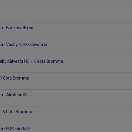
 - Brinkens IF röd
 - Väsby IK HK/Knivsta IS
elby Kälvesta HC - IK Göta Bromma
 IK Göta Bromma
a - Almtuna IS
t - IK Göta Bromma
 - FOC Farsta IF