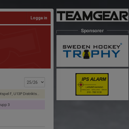
Logga in
Sponsorer
 U13P Distriktsmästerskap Stockholm
upp 3