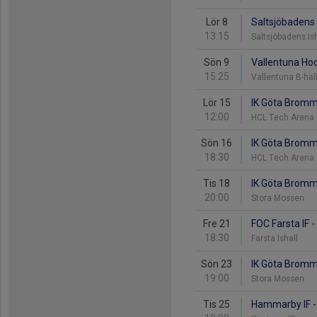
Lör 8
Saltsjöbadens 
13:15
Saltsjöbadens Is
Sön 9
Vallentuna Ho
15:25
Vallentuna B-hal
Lör 15
IK Göta Bromm
12:00
HCL Tech Arena
Sön 16
IK Göta Bromma
18:30
HCL Tech Arena
Tis 18
IK Göta Bromm
20:00
Stora Mossen
Fre 21
FOC Farsta IF 
18:30
Farsta Ishall
Sön 23
IK Göta Bromma
19:00
Stora Mossen
Tis 25
Hammarby IF -