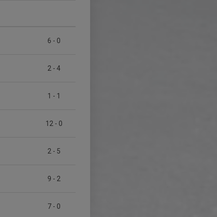
6
-
0
2
-
4
1
-
1
12
-
0
2
-
5
9
-
2
7
-
0