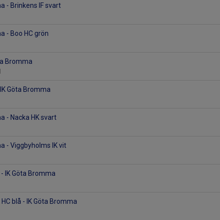
 - Brinkens IF svart
a - Boo HC grön
öta Bromma
l
- IK Göta Bromma
a - Nacka HK svart
 - Viggbyholms IK vit
d - IK Göta Bromma
s HC blå - IK Göta Bromma