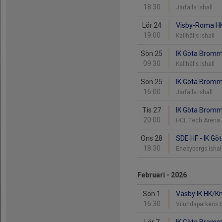
18:30
Järfälla Ishall
Lör 24
Visby-Roma H
19:00
Kallhälls Ishall
Sön 25
IK Göta Bromma
09:30
Kallhälls Ishall
Sön 25
IK Göta Bromm
16:00
Järfälla Ishall
Tis 27
IK Göta Bromm
20:00
HCL Tech Arena
Ons 28
SDE HF - IK G
18:30
Enebybergs Ishal
Februari - 2026
Sön 1
Väsby IK HK/Kn
16:30
Vilundaparkens I