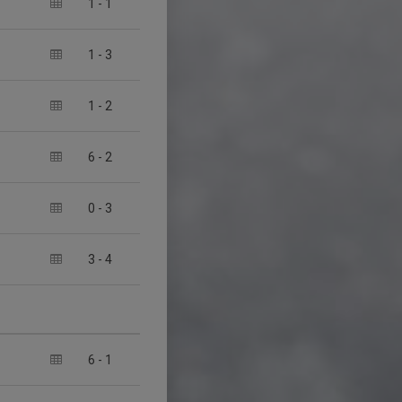
1
-
1
1
-
3
1
-
2
6
-
2
0
-
3
3
-
4
6
-
1