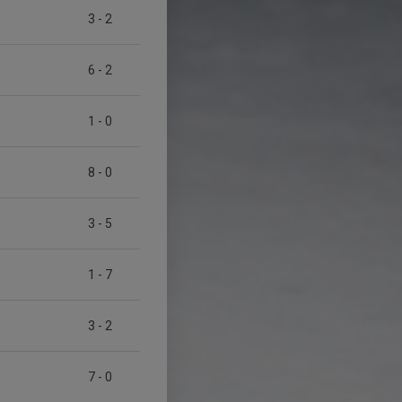
3
-
2
6
-
2
1
-
0
8
-
0
3
-
5
1
-
7
3
-
2
7
-
0