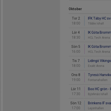
Oktober
Tor 2
IFK Täby HC sv
18:00
Tibble Ishall
Lör 4
IK Göta Bromm
18:30
HCL Tech Arena
Sön 5
IK Göta Bromma
16:00
HCL Tech Arena
Tis 7
Lidingö Viking
18:00
Exakt Arena
Ons 8
Tyresö Hanvik
19:00
Fontanahallen
Lör 11
Boo HC grön -
17:30
Björknäs Ishall
Sön 12
Brinkens IF sv
17:00
Lejonhallen