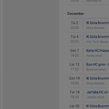
19:00
Kärrtorps IP
December
Tis 2
IK Göta Bromma
20:00
Stora Mossen
Tor 4
IK Göta Bromma
20:00
HCL Tech Arena
Sön 7
Kista HC/Häss
18:00
Husby Ishall
Lör 13
Boo HC grön -
17:30
Björknäs Ishall
Sön 14
IK Göta Bromm
19:00
Stora Mossen
Tor 18
Järfälla HC vi
18:30
Järfälla Ishall
Lör 20
IK Göta Bromma