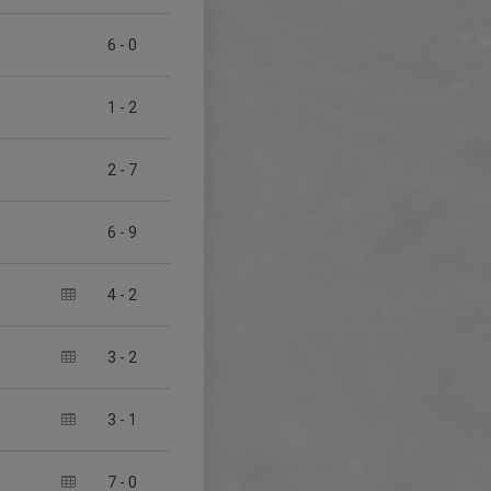
6
-
0
1
-
2
2
-
7
6
-
9
4
-
2
3
-
2
3
-
1
7
-
0