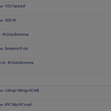
 - FOC Farsta IF
a - SDE HF
t - IK Göta Bromma
 - Brinkens IF röd
 vit - IK Göta Bromma
 - Lidingö Vikings HC blå
 - IFK Täby HC svart