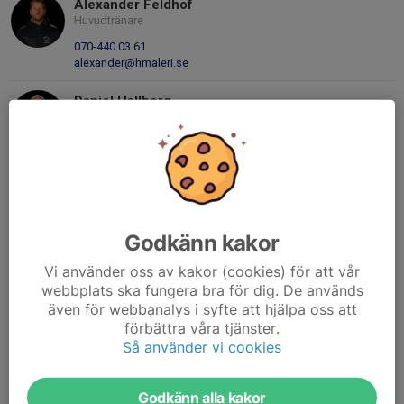
Alexander Feldhof
Huvudtränare
070-440 03 61
alexander@hmaleri.se
Daniel Hallberg
Tränare
070-643 46 85
dhallberg78@gmail.com
Fredrik Wegersjö
Tränare & materialförvaltare
Godkänn kakor
070-282 26 13
fredrik1834@gmail.com
Vi använder oss av kakor (cookies) för att vår
webbplats ska fungera bra för dig. De används
Johan Jiremark
även för webbanalys i syfte att hjälpa oss att
Kassör
förbättra våra tjänster.
076-723 20 95
Så använder vi cookies
jiremark@gmail.com
Oscar Sandberg
Godkänn alla kakor