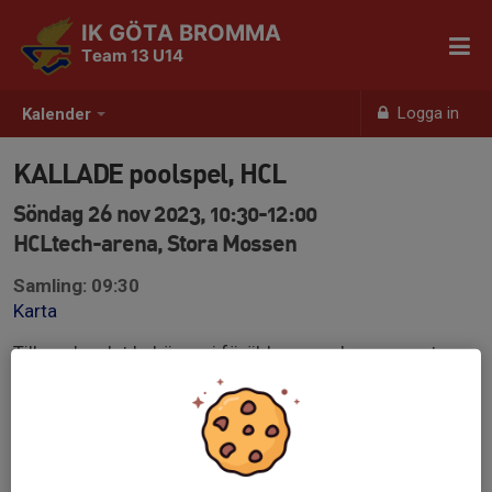
IK GÖTA BROMMA
Team 13 U14
Logga in
Kalender
KALLADE poolspel, HCL
Söndag 26 nov 2023, 10:30-12:00
HCLtech-arena, Stora Mossen
Samling: 09:30
Karta
Till poolspelet behöver vi föräldrar som kan supporta
med att bygga planer och vi behöver minst två föräldrar i
sekretariatet.