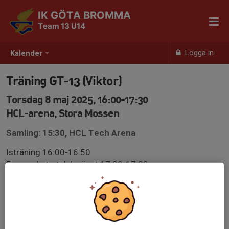
IK GÖTA BROMMA
Team 13 U14
Logga in
Kalender
Träning GT-13 (Viktor)
Torsdag 8 maj 2025, 16:00-17:30
HCL-arena, Stora Mossen
Samling: 15:30, HCL Tech Arena
Isträning 16:00-16:50
Fys med stretch/spänst 17:00-17:30