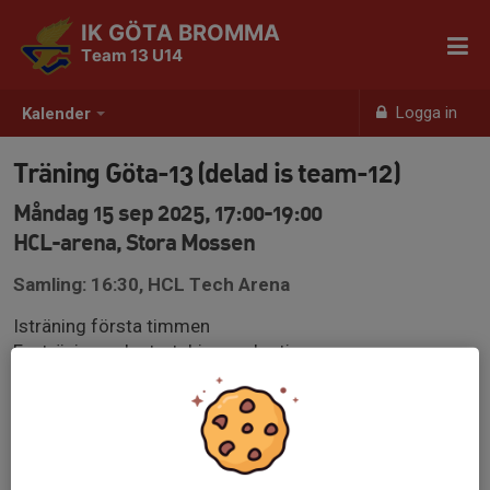
IK GÖTA BROMMA
Team 13 U14
Logga in
Kalender
Träning Göta-13 (delad is team-12)
Måndag 15 sep 2025, 17:00-19:00
HCL-arena, Stora Mossen
Samling: 16:30, HCL Tech Arena
Isträning första timmen
Fysträning och stretching andra timmen