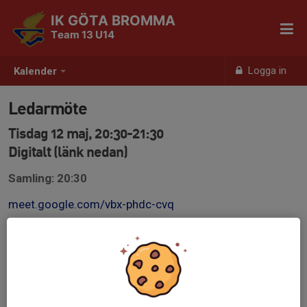
IK GÖTA BROMMA
Team 13 U14
Logga in
Kalender
Ledarmöte
Tisdag 12 maj, 20:30-21:30
Digitalt (länk nedan)
Samling: 20:30
meet.google.com/vbx-phdc-cvq