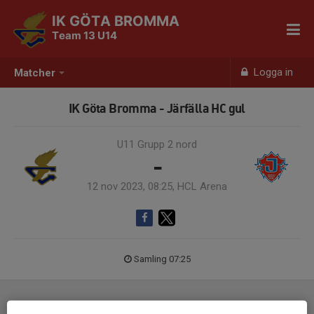
IK GÖTA BROMMA
Team 13 U14
Logga in
Matcher
IK Göta Bromma - Järfälla HC gul
U11 Grupp 2 nord
-
12 nov 2023, 08:25, HCL Arena
Samling 07:25