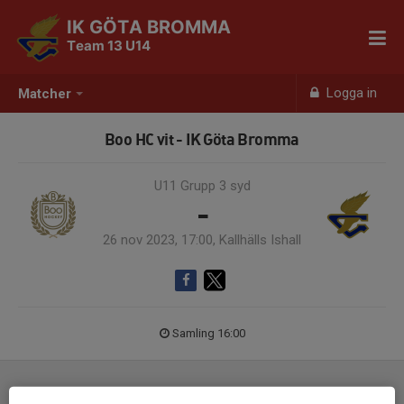
IK GÖTA BROMMA
Team 13 U14
Logga in
Matcher
Boo HC vit - IK Göta Bromma
U11 Grupp 3 syd
-
26 nov 2023, 17:00, Kallhälls Ishall
Samling 16:00