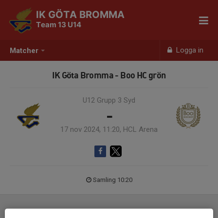
IK GÖTA BROMMA
Team 13 U14
Logga in
Matcher
IK Göta Bromma - Boo HC grön
U12 Grupp 3 Syd
-
17 nov 2024, 11:20, HCL Arena
Samling 10:20