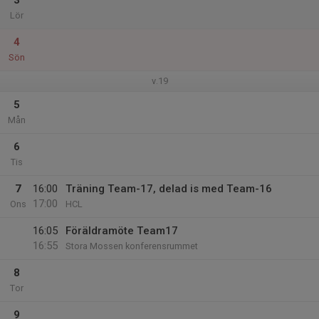
3
Lör
4
Sön
v.19
5
Mån
6
Tis
7
16:00
Träning Team-17, delad is med Team-16
17:00
Ons
HCL
16:05
Föräldramöte Team17
16:55
Stora Mossen konferensrummet
8
Tor
9