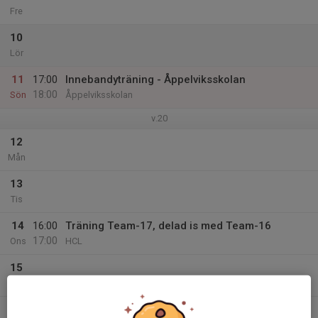
Fre
10
Lör
11
17:00
Innebandyträning - Åppelviksskolan
18:00
Sön
Åppelviksskolan
v.20
12
Mån
13
Tis
14
16:00
Träning Team-17, delad is med Team-16
17:00
Ons
HCL
15
Tor
16