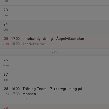
Tor
23
Fre
24
Lör
25
17:00
Innebandyträning - Åppelviksskolan
18:00
Sön
Åppelviksskolan
v.22
26
Mån
27
Tis
28
16:00
Träning Team-17 +korvgrillning på
17:30
Mossen
Ons
HCL
29