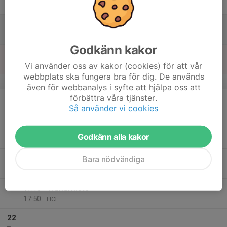
Fre
17
Lör
Godkänn kakor
18
17:00
Innebandyträning - Åppelviksskolan
18:00
Vi använder oss av kakor (cookies) för att vår
Sön
Åppelviksskolan
webbplats ska fungera bra för dig. De används
v.21
även för webbanalys i syfte att hjälpa oss att
förbättra våra tjänster.
19
Så använder vi cookies
Mån
20
Godkänn alla kakor
Tis
21
16:00
Träning Team-17, delad is med Team-16
Bara nödvändiga
17:00
Ons
HCL
17:10
Tränarmöte
17:50
HCL
22