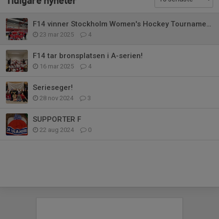
Tidigare nyheter
F14 vinner Stockholm Women's Hockey Tournament!
23 mar 2025
4
F14 tar bronsplatsen i A-serien!
16 mar 2025
4
Serieseger!
28 nov 2024
3
SUPPORTER F
22 aug 2024
0