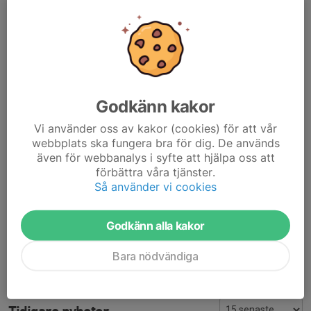
Kommentarer
Helena Bachleda-Curus
23 mar 2025
Såååå kul! Vilket gäng!🤩stort grattis till spelare, ledare
Godkänn kakor
och föreningen!👏🎉🌟
Vi använder oss av kakor (cookies) för att vår
Agneta Vitalisson
23 mar 2025
webbplats ska fungera bra för dig. De används
Otroligt kul! Och vilken resa ni gjort denna säsong-
även för webbanalys i syfte att hjälpa oss att
GRATTIS till er tjejer och stor eloge till ledare, tränare och
förbättra våra tjänster.
supportergäng🎊🙌
Så använder vi cookies
Erik Tessmar
24 mar 2025
Magiskt tjejer!!
Godkänn alla kakor
Robert Öhman
25 mar 2025
Bara nödvändiga
Sååå grymt av tjejerna!