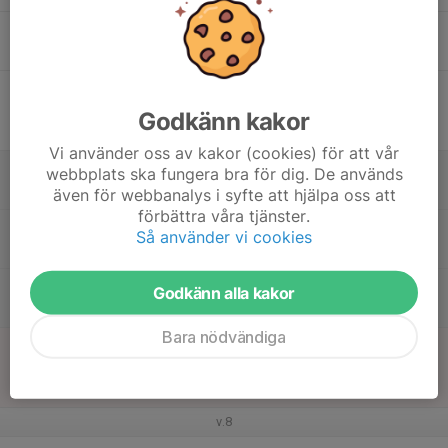
16
19:30
Fys + ispass
22:00
Tor
HCL Arena, Stora Mossen
17
19:30
Match mot Bålsta HC
21:30
Fre
J18 Division 1 Östra fortsättning A
Godkänn kakor
Bålsta Ishall
Vi använder oss av kakor (cookies) för att vår
18
09:30
Skridsko- och hockeyskolan
webbplats ska fungera bra för dig. De används
12:00
Lör
HCL Arena, Stora Mossen
även för webbanalys i syfte att hjälpa oss att
förbättra våra tjänster.
09:30
Skridsko- och hockeyskolan
Så använder vi cookies
12:00
HCL Arena, Stora Mossen
17:00
Städ+Teori+Ispass
Godkänn alla kakor
20:00
HCL Arena, Stora Mossen
Bara nödvändiga
19
17:30
Match mot Hässelby Kälvesta HC
19:30
Sön
J18 Division 1 Östra fortsättning A
Grimsta Ishall
v.8