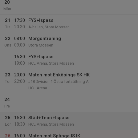
20
Mån
21
17:30
FYS+Ispass
20:30
Tis
A-hallen, Stora Mossen
22
08:00
Morgonträning
09:00
Ons
Stora Mossen
16:30
FYS+Ispass
19:00
HCL Arena, Stora Mossen
23
20:00
Match mot Enköpings SK HK
22:00
Tor
J18 Division 1 Östra fortsättning A
HCL Arena
24
Fre
25
15:30
Städ+Teori+Ispass
18:30
Lör
HCL Arena, Stora Mossen
26
16:00
Match mot Spånga IS IK