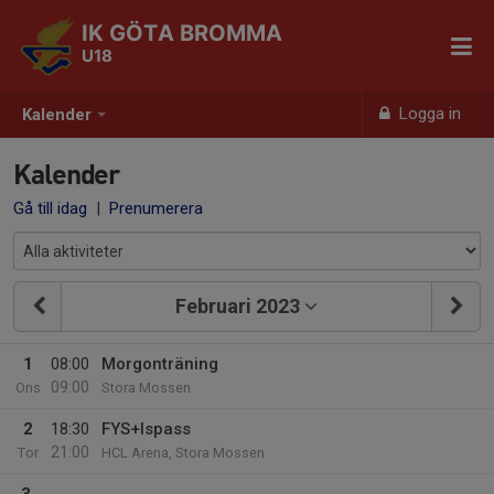
IK GÖTA BROMMA
U18
Logga in
Kalender
Kalender
Gå till idag
|
Prenumerera
Februari 2023
1
08:00
Morgonträning
09:00
Ons
Stora Mossen
2
18:30
FYS+Ispass
21:00
Tor
HCL Arena, Stora Mossen