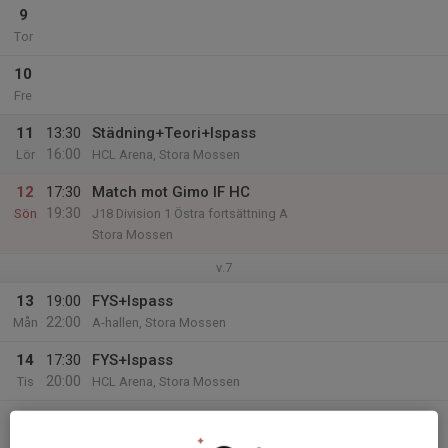
9
Tor
10
Fre
11
13:30
Städning+Teori+Ispass
16:00
Lör
HCL Arena, Stora Mossen
12
17:30
Match mot Gimo IF HC
19:30
Sön
J18 Division 1 Östra fortsättning A
Stora Mossen
v.7
13
19:00
FYS+Ispass
22:00
Mån
A-hallen, Stora Mossen
14
17:30
FYS+Ispass
20:00
Tis
HCL Arena, Stora Mossen
15
08:00
Morgonträning
09:00
Ons
Stora Mossen