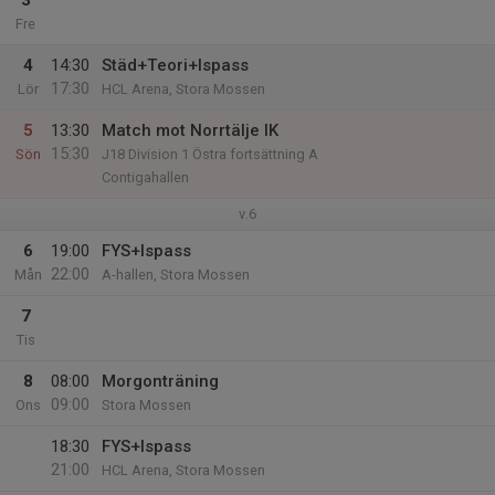
3
Fre
4
14:30
Städ+Teori+Ispass
17:30
Lör
HCL Arena, Stora Mossen
5
13:30
Match mot Norrtälje IK
15:30
Sön
J18 Division 1 Östra fortsättning A
Contigahallen
v.6
6
19:00
FYS+Ispass
22:00
Mån
A-hallen, Stora Mossen
7
Tis
8
08:00
Morgonträning
09:00
Ons
Stora Mossen
18:30
FYS+Ispass
21:00
HCL Arena, Stora Mossen