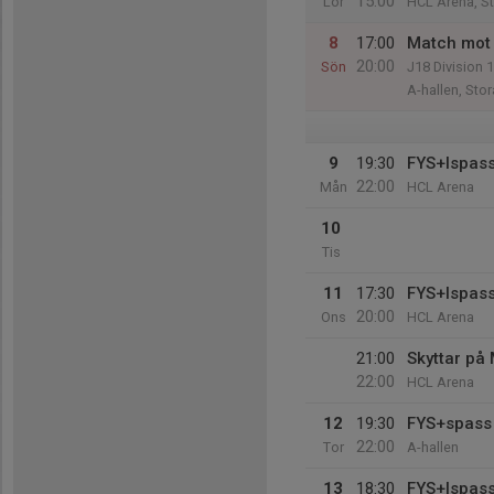
15:00
Lör
HCL Arena, S
8
17:00
Match mot 
20:00
Sön
J18 Division 1
A-hallen, St
9
19:30
FYS+Ispas
22:00
Mån
HCL Arena
10
Tis
11
17:30
FYS+Ispas
20:00
Ons
HCL Arena
21:00
Skyttar på
22:00
HCL Arena
12
19:30
FYS+spass
22:00
Tor
A-hallen
13
18:30
FYS+Ispas