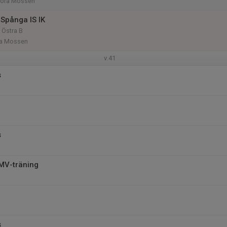
tora Mossen
Spånga IS IK
 Östra B
ora Mossen
v.41
s
s
 MV-träning
s