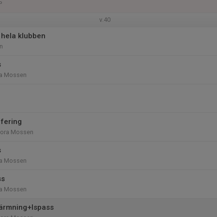
P
v.40
hela klubben
n
s
ora Mossen
fering
tora Mossen
s
ora Mossen
ss
ora Mossen
ärmning+Ispass