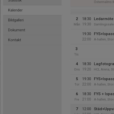
Statistik
Östermalms I
Kalender
2
18:30
Ledarmöte 
Bildgalleri
19:30
Mån
Samlingssale
Dokument
19:30
FYS+Ispas
22:00
A-hallen, St
Kontakt
3
Tis
4
18:30
Lagfotogra
19:20
Ons
HCL Arena, S
5
19:30
FYS+Ispas
22:00
Tor
A-hallen, St
6
18:30
FYS + Ispa
21:00
Fre
A-hallen, St
7
12:00
Städ+Uppv