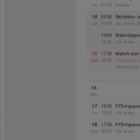
21:00
Fre
A-hallen
14
09:30
Skridsko- 
12:00
Lör
HCL Arena, S
14:00
Städ+Uppv
16:30
HCL Arena
15
17:30
Match mot 
20:30
Sön
J18 Division 1
Järfälla Ishall
16
Mån
17
19:30
FYS+Ispas
22:00
Tis
HCL Arena
18
17:30
FYS+Ispas
20:00
Ons
HCL Arena