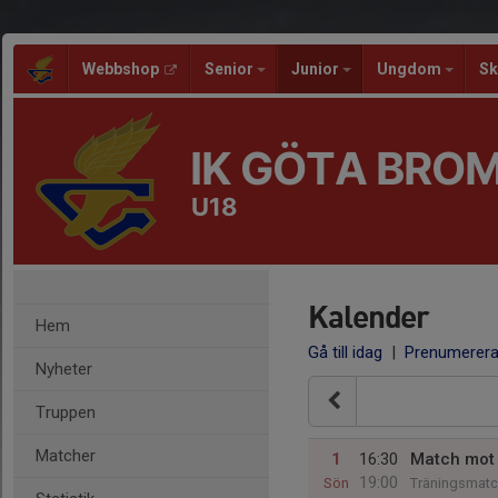
Webbshop
Senior
Junior
Ungdom
Sk
IK GÖTA BRO
U18
Kalender
Hem
Gå till idag
|
Prenumerer
Nyheter
Truppen
Matcher
1
16:30
Match mot 
19:00
Sön
Träningsmatc