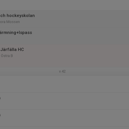
och hockeyskolan
tora Mossen
ärmning+Ispass
Järfälla HC
 Östra B
v.42
s
s