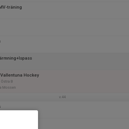
 MV-träning
s
ärmning+Ispass
 Vallentuna Hockey
 Östra B
ora Mossen
v.44
s
s