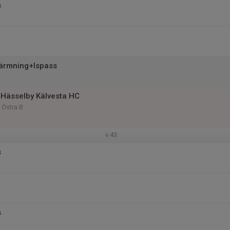
s
ärmning+Ispass
Hässelby Kälvesta HC
 Östra B
v.43
s
s