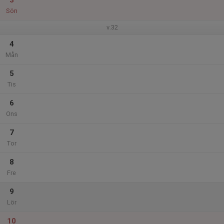
3
Sön
v.32
4
Mån
5
Tis
6
Ons
7
Tor
8
Fre
9
Lör
10