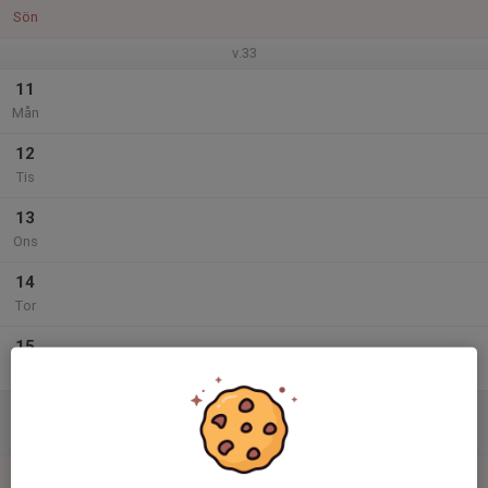
Sön
v.33
11
Mån
12
Tis
13
Ons
14
Tor
15
Fre
16
Lör
17