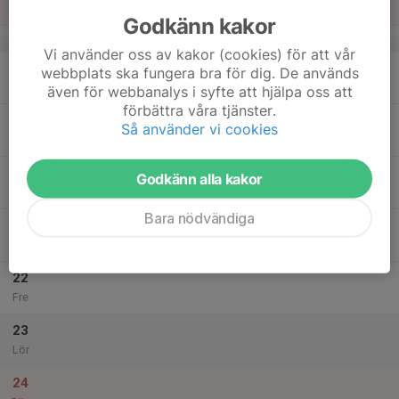
Sön
Godkänn kakor
v.34
Vi använder oss av kakor (cookies) för att vår
18
webbplats ska fungera bra för dig. De används
Mån
även för webbanalys i syfte att hjälpa oss att
förbättra våra tjänster.
19
Så använder vi cookies
Tis
20
Godkänn alla kakor
Ons
Bara nödvändiga
21
Tor
22
Fre
23
Lör
24