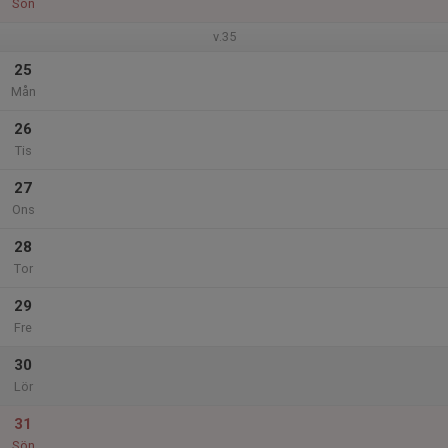
Sön
v.35
25
Mån
26
Tis
27
Ons
28
Tor
29
Fre
30
Lör
31
Sön