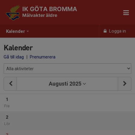
IK GÖTA BROMMA
Målvakter äldre
Logga in
Kalender
Kalender
Gå till idag
|
Prenumerera
Augusti 2025
1
Fre
2
Lör