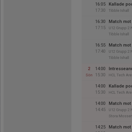
16:05
Kallade po
17:30
Tibble Ishall
16:30
Match mot 
17:15
U12 Grupp 2 
Tibble Ishall
16:55
Match mot 
17:40
U12 Grupp 2 
Tibble Ishall
2
14:00
Intressean
15:30
Sön
HCL Tech Are
14:00
Kallade po
15:30
HCL Tech Are
14:00
Match mot 
14:45
U12 Grupp 2 
Stora Mossen
14:25
Match mot 