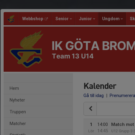
Webbshop
Senior
Junior
Ungdom
Sk
IK GÖTA BRO
Team 13 U14
Kalender
Hem
Gå till idag
|
Prenumerer
Nyheter
Truppen
Matcher
1
14:00
Match mot 
14:45
Lör
U12 Grupp 3 