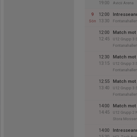
19:00
Avicii Arena
9
12:00
Intressean
13:30
Sön
Fontanahalle
12:00
Match mot 
12:45
U12 Grupp 3 
Fontanahalle
12:30
Match mot 
13:15
U12 Grupp 3 
Fontanahalle
12:55
Match mot 
13:40
U12 Grupp 3 
Fontanahalle
14:00
Match mot 
14:45
U12 Grupp 2 
Stora Mossen
14:00
Intressean
15:30
HCL Tech Are