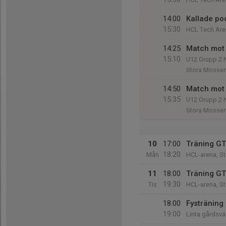
14:00
Kallade po
15:30
HCL Tech Are
14:25
Match mot 
15:10
U12 Grupp 2 
Stora Mossen
14:50
Match mot 
15:35
U12 Grupp 2 
Stora Mossen
10
17:00
Träning G
18:20
Mån
HCL-arena, S
11
18:00
Träning G
19:30
Tis
HCL-arena, S
18:00
Fysträning
19:00
Linta gårdsv