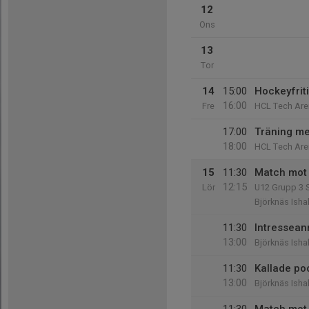
12
Ons
13
Tor
14
15:00
Hockeyfrit
16:00
Fre
HCL Tech Are
17:00
Träning me
18:00
HCL Tech Are
15
11:30
Match mot 
12:15
Lör
U12 Grupp 3 
Björknäs Ishal
11:30
Intressean
13:00
Björknäs Ishal
11:30
Kallade po
13:00
Björknäs Ishal