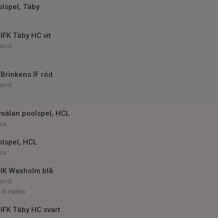
olspel, Täby
IFK Täby HC vit
Nord
Brinkens IF röd
Nord
mälan poolspel, HCL
na
olspel, HCL
na
IK Waxholm blå
Nord
 B Hallen
IFK Täby HC svart