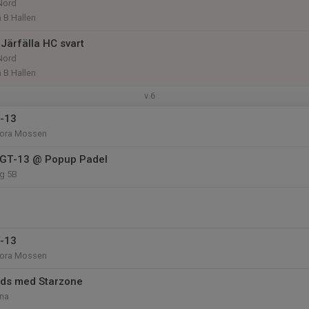
Nord
 B Hallen
Järfälla HC svart
Nord
 B Hallen
v.6
T-13
tora Mossen
 GT-13 @ Popup Padel
äg 5B
T-13
tora Mossen
ids med Starzone
na