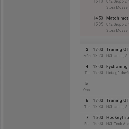
15:10
U12 Grupp 2 
Stora Mossen
14:50
Match mot 
15:35
U12 Grupp 2 
Stora Mossen
3
17:00
Träning G
18:20
Mån
HCL-arena, S
4
18:00
Fysträning
19:00
Tis
Linta gårdsv
5
Ons
6
17:00
Träning G
18:30
Tor
HCL-arena, S
7
15:00
Hockeyfrit
16:00
Fre
HCL Tech Are