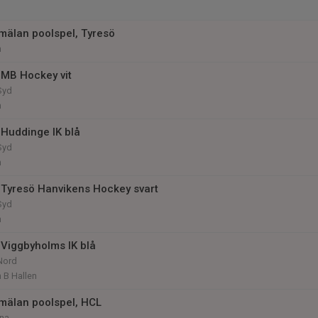
mälan poolspel, Tyresö
n
MB Hockey vit
Syd
n
Huddinge IK blå
Syd
n
Tyresö Hanvikens Hockey svart
Syd
n
Viggbyholms IK blå
Nord
 B Hallen
mälan poolspel, HCL
na