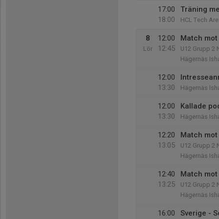
17:00
Träning me
18:00
HCL Tech Are
8
12:00
Match mot 
12:45
Lör
U12 Grupp 2 
Hägernäs Isha
12:00
Intressean
13:30
Hägernäs Isha
12:00
Kallade po
13:30
Hägernäs Isha
12:20
Match mot 
13:05
U12 Grupp 2 
Hägernäs Isha
12:40
Match mot 
13:25
U12 Grupp 2 
Hägernäs Isha
16:00
Sverige - 