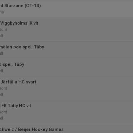
d Starzone (GT-13)
na
Viggbyholms IK vit
Nord
ll
mälan poolspel, Täby
ll
olspel, Täby
ll
Järfälla HC svart
Nord
ll
IFK Täby HC vit
Nord
ll
Schweiz / Beijer Hockey Games