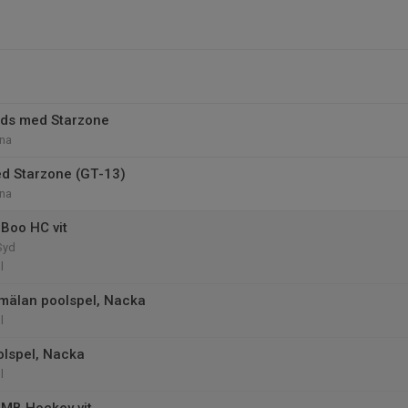
ids med Starzone
na
d Starzone (GT-13)
na
Boo HC vit
Syd
l
mälan poolspel, Nacka
l
olspel, Nacka
l