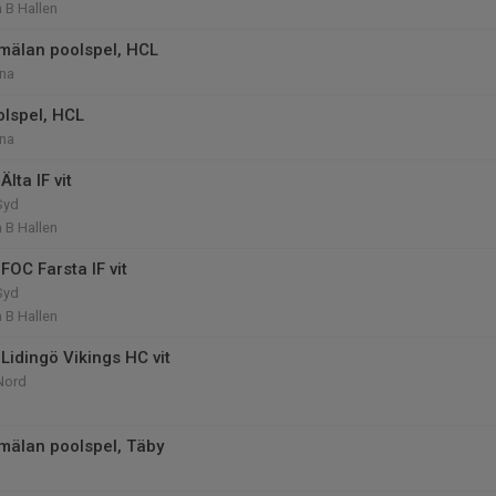
 B Hallen
mälan poolspel, HCL
na
olspel, HCL
na
lta IF vit
Syd
 B Hallen
FOC Farsta IF vit
Syd
 B Hallen
Lidingö Vikings HC vit
Nord
mälan poolspel, Täby