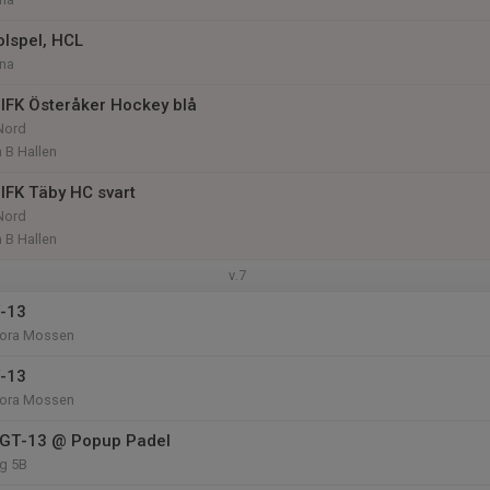
olspel, HCL
na
IFK Österåker Hockey blå
Nord
 B Hallen
IFK Täby HC svart
Nord
 B Hallen
v.7
T-13
tora Mossen
T-13
tora Mossen
 GT-13 @ Popup Padel
äg 5B