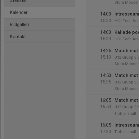
Statistik
Stora Mossen
Kalender
14:00
Intressean
15:30
HCL Tech Are
Bildgalleri
14:00
Kallade po
Kontakt
15:30
HCL Tech Are
14:25
Match mot Ä
15:10
U12 Grupp 3 
Stora Mossen
14:50
Match mot 
15:35
U12 Grupp 3 
Stora Mossen
16:05
Match mot 
16:50
U12 Grupp 2 
Tibble Ishall
16:05
Intressean
17:30
Tibble Ishall