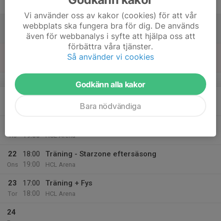
Fre
Vi använder oss av kakor (cookies) för att vår
18
webbplats ska fungera bra för dig. De används
Lör
även för webbanalys i syfte att hjälpa oss att
förbättra våra tjänster.
19
Så använder vi cookies
Sön
v.17
Godkänn alla kakor
20
18:00
Träning - Starzone eftersäsong
Bara nödvändiga
19:00
Mån
HCL Arena
21
18:00
Träning
19:00
Tis
HCL Arena
22
18:00
Träning - Starzone eftersäsong
19:00
Ons
HCL Arena
23
17:00
Träning + Fys
18:00
Tor
HCL Arena
24