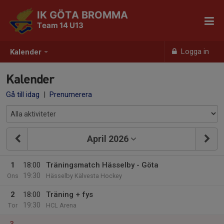
IK GÖTA BROMMA
Team 14 U13
Logga in
Kalender
Kalender
Gå till idag
|
Prenumerera
April 2026
1
18:00
Träningsmatch Hässelby - Göta
19:30
Ons
Hässelby Kälvesta Hockey
2
18:00
Träning + fys
19:30
Tor
HCL Arena