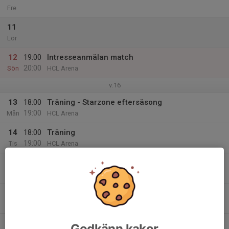
Fre
11
Lör
12
19:00
Intresseanmälan match
20:00
Sön
HCL Arena
v.16
13
18:00
Träning - Starzone eftersäsong
19:00
Mån
HCL Arena
14
18:00
Träning
19:00
Tis
HCL Arena
15
18:00
Träning - Starzone eftersäsong
19:00
Ons
HCL Arena
16
17:00
Träning + Fys
18:00
Tor
HCL Arena
17
Godkänn kakor