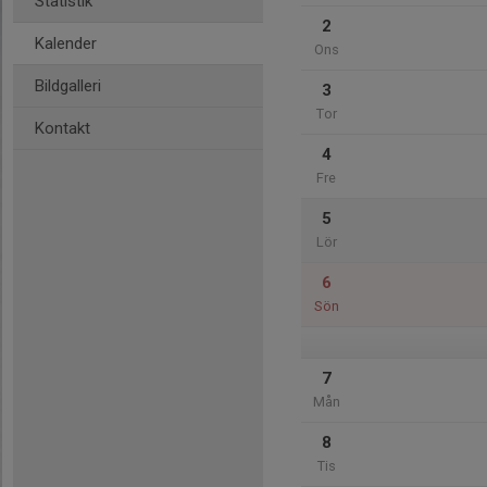
Statistik
2
Kalender
Ons
Bildgalleri
3
Tor
Kontakt
4
Fre
5
Lör
6
Sön
7
Mån
8
Tis