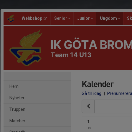
Webbshop
Senior
Junior
Ungdom
Sk
IK GÖTA BRO
Team 14 U13
Kalender
Hem
Gå till idag
|
Prenumerer
Nyheter
Truppen
Matcher
1
Tis