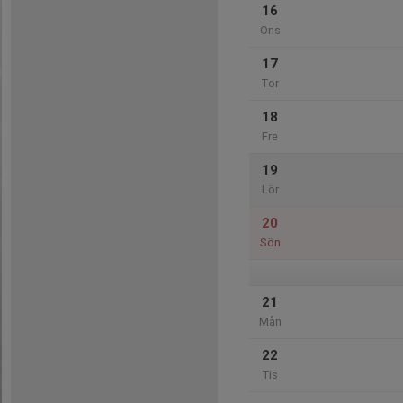
16
Ons
17
Tor
18
Fre
19
Lör
20
Sön
21
Mån
22
Tis