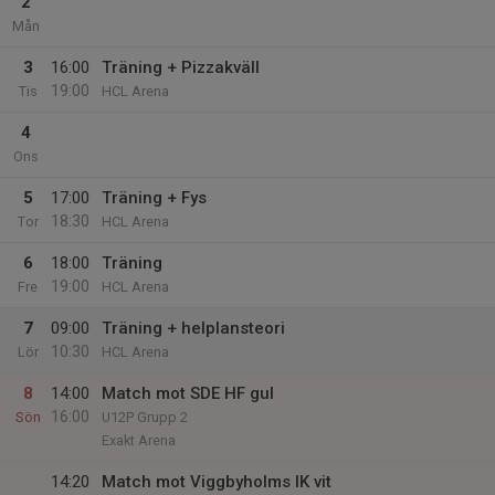
2
Mån
3
16:00
Träning + Pizzakväll
19:00
Tis
HCL Arena
4
Ons
5
17:00
Träning + Fys
18:30
Tor
HCL Arena
6
18:00
Träning
19:00
Fre
HCL Arena
7
09:00
Träning + helplansteori
10:30
Lör
HCL Arena
8
14:00
Match mot SDE HF gul
16:00
Sön
U12P Grupp 2
Exakt Arena
14:20
Match mot Viggbyholms IK vit