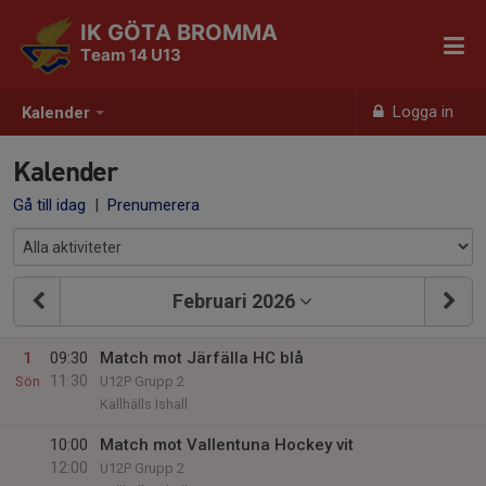
IK GÖTA BROMMA
Team 14 U13
Logga in
Kalender
Kalender
Gå till idag
|
Prenumerera
Februari 2026
1
09:30
Match mot Järfälla HC blå
11:30
Sön
U12P Grupp 2
Kallhälls Ishall
10:00
Match mot Vallentuna Hockey vit
12:00
U12P Grupp 2