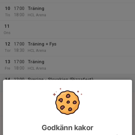
10
17:00
Träning
18:00
Tis
HCL Arena
11
Ons
12
17:00
Träning + Fys
18:30
Tor
HCL Arena
13
17:00
Träning
18:00
Fre
HCL Arena
14
12:00
Sverige - Slovakien (Pizzafest)
14:00
Lör
HCL Arena
15
00:00
Match mot Viggbyholms IK röd
02:00
Sön
U12P Grupp 2
Vallentuna Ishall
00:00
Match mot Vallentuna Hockey vit
Godkänn kakor
02:00
U12P Grupp 2
Vallentuna Ishall