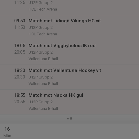
11:25
U12P Grupp 2
HCL Tech Arena
09:50
Match mot Lidingö Vikings HC vit
11:50
U12P Grupp 2
HCL Tech Arena
18:05
Match mot Viggbyholms IK röd
20:05
U12P Grupp 2
Vallentuna B-hall
18:30
Match mot Vallentuna Hockey vit
20:30
U12P Grupp 2
Vallentuna B-hall
18:55
Match mot Nacka HK gul
20:55
U12P Grupp 2
Vallentuna B-hall
v.8
16
Mån