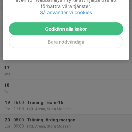
förbättra våra tjänster.
v.51
Så använder vi cookies
15
16:00
Träning Team-16
17:00
Mån
HCL Arena, Stora Mossen
Godkänn alla kakor
17:05
Team diskussion: Vi är bra lagkamrater
18:05
HCL Arena, Stora Mossen
Bara nödvändiga
16
Tis
17
Ons
18
Tor
19
16:00
Träning Team-16
17:00
Fre
HCL Arena, Stora Mossen
20
08:00
Träning lördag morgon
09:00
Lör
HCL Arena, Stora Mossen