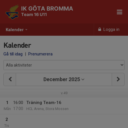
IK GÖTA BROMMA
Team 16 U11
Logga in
Kalender
Kalender
Gå till idag
|
Prenumerera
December 2025
v.49
1
16:00
Träning Team-16
17:00
Mån
HCL Arena, Stora Mossen
2
Tis