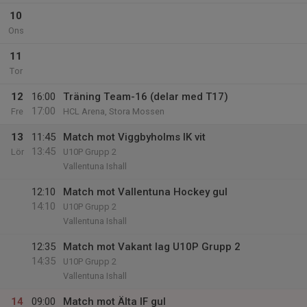
10
Ons
11
Tor
12
16:00
Träning Team-16 (delar med T17)
17:00
Fre
HCL Arena, Stora Mossen
13
11:45
Match mot Viggbyholms IK vit
13:45
Lör
U10P Grupp 2
Vallentuna Ishall
12:10
Match mot Vallentuna Hockey gul
14:10
U10P Grupp 2
Vallentuna Ishall
12:35
Match mot Vakant lag U10P Grupp 2
14:35
U10P Grupp 2
Vallentuna Ishall
14
09:00
Match mot Älta IF gul