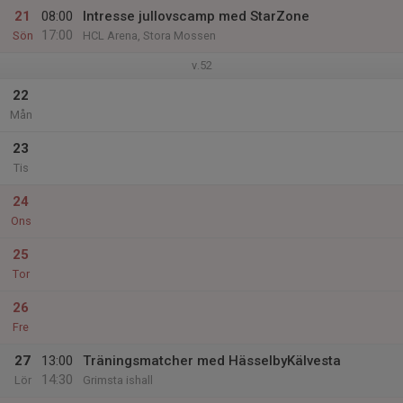
21
08:00
Intresse jullovscamp med StarZone
17:00
Sön
HCL Arena, Stora Mossen
v.52
22
Mån
23
Tis
24
Ons
25
Tor
26
Fre
27
13:00
Träningsmatcher med HässelbyKälvesta
14:30
Lör
Grimsta ishall